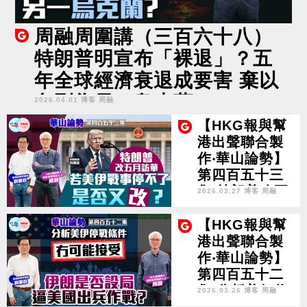
周融周圍講（三百六十八）
特朗普明宣布「裸退」？五
年全球經濟衰退成要害 棄以
色列為另一烏克蘭？
2026.04.01 博客 周融
【HKG報與幫
港出聲聯合製
作‧華山論勢】
第四百五十三
集 特朗普改五
2026.03.27 博客 周融
月訪華 若美伊
戰事停不了 是
【HKG報與幫
否又改？
港出聲聯合製
作‧華山論勢】
第四百五十二
集 分析美伊停
2026.03.26 博客 周融
戰條件冇可能