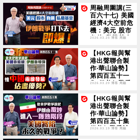
接受 伊朗是否
周融周圍講(三
設局 逼美國出
百六十七) 美國
兵作戰？
經濟4大空前危
機：美元 股市
負債 私募基金
2026.03.25 博客 周融
伊朗戰爭打下
去——即爆！
【HKG報與幫
港出聲聯合製
作‧華山論勢】
第四百五十一
集 從美伊戰爭
2026.03.20 博客 周融
說起 美國靠飛
機 伊朗靠導彈
【HKG報與幫
惟中國兩線發
港出聲聯合製
展佔盡優勢？
作‧華山論勢】
第四百五十集
從美伊戰爭說
2026.03.19 博客 周融
起 伊朗由攬炒