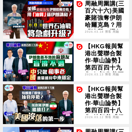
進入一鑊熟階
周融周圍講(三
段 美國將陷永
百六十六)美國
久的戰爭？
豪賭強奪伊朗
哈爾克島？用
「油質」逼伊
2026.03.18 博客 周融
朗講和？世界
石油戰將急劇
【HKG報與幫
升級？
港出聲聯合製
作‧華山論勢】
第四百四十九
集 伊朗像養不
2026.03.13 博客 周融
熟的麻煩友 盲
撐不過 中國只
【HKG報與幫
做和事老 盡量
港出聲聯合製
維持中東穩定
作‧華山論勢】
第四百四十八
集 特朗普「很
2026.03.12 博客 周融
快」抽身停
戰？ 以色列伊
周融周圍講(三