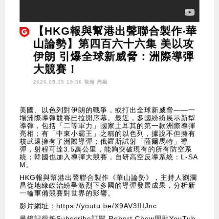
【HKG報與幫港出聲聯合製作‧華
山論勢】第四百六十六集 美以攻
伊朗 引爆全球新威脅：洲際導彈
大競賽！
2026.05.15 19:30 視頻
周融
美國、以色列對伊朗的戰爭，或打出全球新威脅——一
場洲際導彈競賽已拉開序幕。最近，多國紛紛展示新型
導彈，包括「二等軍力」國家土耳其的第一款洲際導彈
亮相；有「中東小霸王」之稱的以色列，據說不但擁有
核武還擁有了洲際導彈；俄羅斯試射「薩爾馬特」導
彈，射程可達3.5萬公里，能夠突破現有的所有防空系
統；韓國也加入導彈大競賽，自研高空反導系統：L-SA
M。
HKG報與幫港出聲聯合製作《華山論勢》，主持人劉瀾
昌從地緣政治紛爭激烈下多國的導彈發展成果，分析新
一輪軍備競賽對世界的影響。
影片網址：
https://youtu.be/X9AV3fIIJnc
最後記得按Subscribe訂閱 Robert Chow周融YouTub