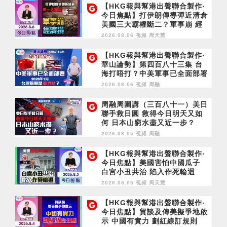
【HKG報與幫港出聲聯合製作‧
今日焦點】打伊朗傳導彈近清倉
美國三大霸權斷二？軍事崩 經
濟損
2026.08.06 視頻
周天慧
【HKG報與幫港出聲聯合製作‧
華山論勢】第四百八十三集 台
海打唔打？中美軍事已全面部署
2028年1月台灣選舉是臨界點？
2026.08.06 視頻
周融
周融周圍講（三百八十一）美日
聯手救日圓 救得今日明天又如
何 日本山窮水盡又近一步？
2026.08.05 視頻
周融
【HKG報與幫港出聲聯合製作‧
今日焦點】美國害怕中國瓜子
白宮小丑共治 陷入作死輪迴
2026.08.05 視頻
周天慧
【HKG報與幫港出聲聯合製作‧
今日焦點】貿談及傳美擬爭地啟
示 中國有實力 劃紅線訂規則