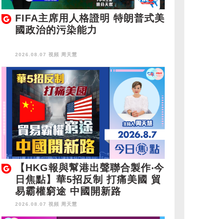
FIFA主席用人格證明 特朗普式美
國政治的污染能力
2026.08.07 視頻
周天慧
【HKG報與幫港出聲聯合製作‧今
日焦點】華5招反制 打痛美國 貿
易霸權窮途 中國開新路
2026.08.07 視頻
周天慧