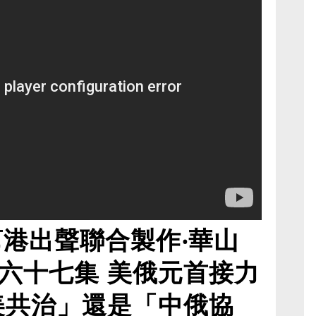
幫港出聲聯合製作‧華山
六十七集 美俄元首接力
美共治」還是「中俄協