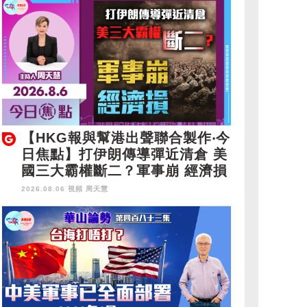
【HKG報與幫港出聲聯合製作‧今
日焦點】打伊朗傳導彈近清倉 美
國三大霸權斷二？軍事崩 經濟損
2026.08.06 視頻
周天慧