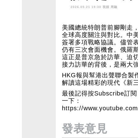
作」？
2026.05.21 19:30 視頻
周融
美國總統特朗普前腳剛走
全球高度關注與對比。中
簽署多項戰略協議。儘管
仍有三次會面機會。俄羅
這正是普京急於訪華、迫
接力訪華的背後，是兩大
HKG報與幫港出聲聯合製
解讀這場精彩的現代《新
最後記得按Subscribe訂閱 
一下：
https://www.youtube.c
發表意見