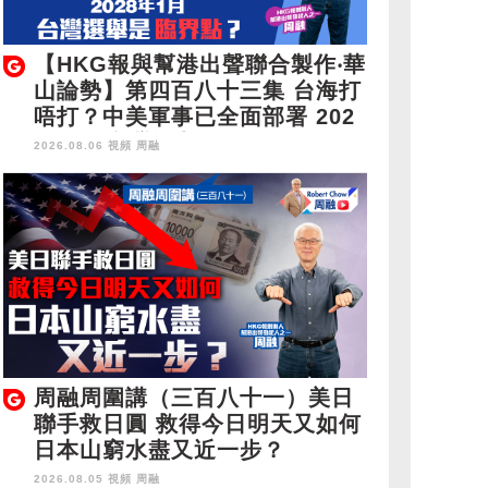
【HKG報與幫港出聲聯合製作‧華
山論勢】第四百八十三集 台海打
唔打？中美軍事已全面部署 202
8年1月台灣選舉是臨界點？
2026.08.06 視頻
周融
周融周圍講（三百八十一）美日
聯手救日圓 救得今日明天又如何
日本山窮水盡又近一步？
2026.08.05 視頻
周融