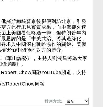
，俄羅斯總統普京後腳便到訪北京，引發
美雙方此行未見實質成果，而中俄卻火速
表面上美國看似略遜一籌，但特朗普年內
斯最忌諱的是「中美共治」將其邊緣化，
切尋求與中國深化戰略協作的關鍵。美俄
強權害怕中國傾向對方的博弈。
作《華山論勢》，主持人劉瀾昌將為大家
三國演義》。
Robert Chow周融YouTube頻道，支持
om/c/RobertChow周融
排列方式: