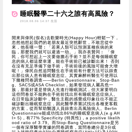
睡眠醫學二十六之誰有高風險？
2018.08.06 14:37 生活
閒來與偉民(假名)去歡樂時光(Happy Hour)輕鬆一下，
忽然他想起我們的老朋友最近突然辭世，不敢悲從中
來，他長嘆一聲︰「若果人類可以預測某種疾病的來
臨，那麼我們就可以避過一劫。」我亦表贊同︰ 「偉
民，你可想起上一次要做膽石手術？並不是每個睡眠窒
息的病人都這麼幸運，能在手術前已被診斷出來！ 否則
在沒有充足準備下做手術，手術前後的風險可能會大增
呢！」偉民自然追問醫生在手術前有什麼方法可以篩查
出那位病人患有睡眠窒息症。其實麻醉科醫生可使用以
下幾種問卷調查——Berlin Questionnaire、Stop-Ban
g、SACS或ASA Checklist，如果發現病人屬高危一
族，那最好還是替病人先進行睡眠測試，但大家要明白
這些問卷並不能夠在手術前找出所有睡眠窒息症病人。
在日常臨床診斷中，醫生主觀的感覺或印象往往不能正
確診斷出睡眠窒息症，因此醫學界嘗試找出各種更客觀
的方案，從而幫助醫護人員篩查出高風險病人。Berlin
Questionnaire能成功找出86%的睡眠窒息病人(e.g AH
I> 5)，有77% Specificity (特異性)，a positive likelih
ood ratio of 3.79。而Stop-Bang Questionnaire是另
一個有深厚醫學實據的問卷調查，當問卷總分是3分或