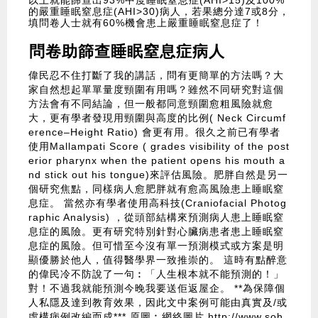
以上就能篩查出93%中度睡眠窒息症(AHI>15)及100%
的嚴重睡眠窒息症(AHI>30)病人，若果總分達7或8分，
填問卷人士就有60%機會患上嚴重睡眠窒息症了！
問卷助篩查睡眠窒息症病人
偉民忍不住打斷了我的講話，問有更簡單的方法嗎？大
家自然想起單單量度頸圍有用嗎？雖然不同研究對這個
方法會有不同結論，但一般都同意頸圍愈粗風險就愈
大，更有學者發現用頸圍與高度的比例( Neck Circumf
erence–Height Ratio) 會更有用。很久之前已有學者
使用Mallampati Score ( grades visibility of the post
erior pharynx when the patient opens his mouth a
nd stick out his tongue)來評估風險。肥胖自然是另一
個研究焦點，同樣病人愈肥胖就有愈高風險患上睡眠窒
息症。 當然亦有學者使用高科技(Craniofacial Photog
raphic Analysis) ，從頭部結構來預測病人患上睡眠窒
息症的風險。更有研究特別針對心臟病患者患上睡眠窒
息症的風險。但可惜至今沒有單一預測模式或方案是明
顯優勝於他人，值得醫學界一致推崇的。 這時有點醉意
的偉民冷不防說了一句︰「人生根本就不能預測的！」
對！不過我就能預測今晚我要送佢返屋企。 **為保障個
人私隱及達到教育效果，因此文中案例可能由真實及/或
虛構病例改編而成*** 原圖︰網絡圖片
http://www.soh