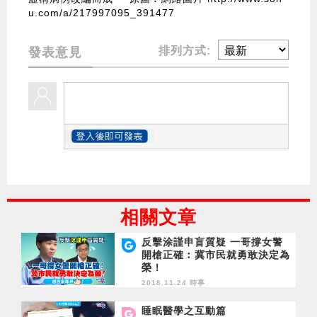
u.com/a/217997095_391477
排列方式:
發表意見
相關文章
反擊涂謹申盲質疑 一哥撐女警
開槍正確︰冀市民就勇敢決定為
榮！
2018.11.24 時事
睡眠醫學之互動篇