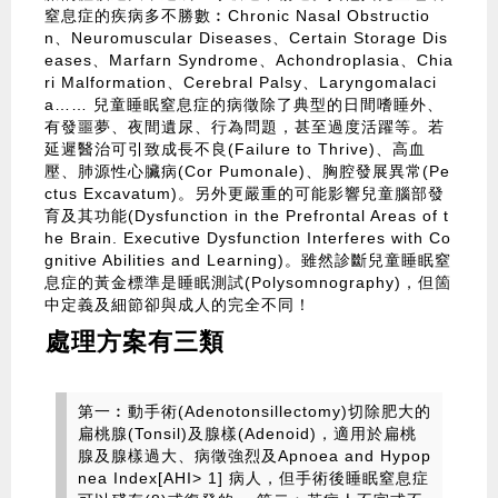
窒息症的疾病多不勝數︰Chronic Nasal Obstructio
n、Neuromuscular Diseases、Certain Storage Dis
eases、Marfarn Syndrome、Achondroplasia、Chia
ri Malformation、Cerebral Palsy、Laryngomalaci
a…… 兒童睡眠窒息症的病徵除了典型的日間嗜睡外、
有發噩夢、夜間遺尿、行為問題，甚至過度活躍等。若
延遲醫治可引致成長不良(Failure to Thrive)、高血
壓、肺源性心臟病(Cor Pumonale)、胸腔發展異常(Pe
ctus Excavatum)。另外更嚴重的可能影響兒童腦部發
育及其功能(Dysfunction in the Prefrontal Areas of t
he Brain. Executive Dysfunction Interferes with Co
gnitive Abilities and Learning)。雖然診斷兒童睡眠窒
息症的黃金標準是睡眠測試(Polysomnography)，但箇
中定義及細節卻與成人的完全不同！
處理方案有三類
第一︰動手術(Adenotonsillectomy)切除肥大的
扁桃腺(Tonsil)及腺樣(Adenoid)，適用於扁桃
腺及腺樣過大、病徵強烈及Apnoea and Hypop
nea Index[AHI> 1] 病人，但手術後睡眠窒息症