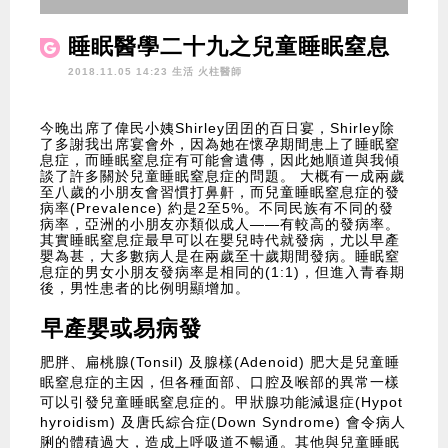
睡眠醫學二十九之兒童睡眠窒息
症
2018.11.05 14:23 生活
火柱醫師
今晚出席了偉民小姨Shirley囝囝的百日宴，Shirley除
了多謝我出席宴會外，因為她在懷孕期間患上了睡眠窒
息症，而睡眠窒息症有可能會遺傳，因此她順道與我傾
談了許多關於兒童睡眠窒息症的問題。 大概有一成兩歲
至八歲的小朋友會習慣打鼻鼾，而兒童睡眠窒息症的發
病率(Prevalence) 約是2至5%。不同民族有不同的發
病率，亞洲的小朋友亦類似成人——有較高的發病率。
其實睡眠窒息症最早可以在嬰兒時代就發病，尤以早產
嬰為甚，大多數病人是在兩歲至十歲期間發病。睡眠窒
息症的男女小朋友發病率是相同的(1:1)，但進入青春期
後，男性患者的比例明顯增加。
早產嬰或易病發
肥胖、扁桃腺(Tonsil) 及腺樣(Adenoid) 肥大是兒童睡
眠窒息症的主因，但各種面部、口腔及喉部的異常一樣
可以引發兒童睡眠窒息症的。甲狀腺功能減退症(Hypot
hyroidism) 及唐氏綜合症(Down Syndrome) 會令病人
脷的體積過大，造成上呼吸道不暢通。其他與兒童睡眠