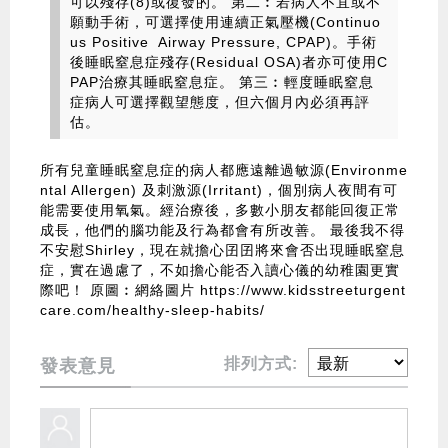
可以殘存(8)或復發的。 第二︰若病人不宜或不
願動手術，可選擇使用連續正氣壓機(Continuo
us Positive Airway Pressure, CPAP)。手術
後睡眠窒息症殘存(Residual OSA)者亦可使用C
PAP治療其睡眠窒息症。 第三︰輕度睡眠窒息
症病人可選擇觀望態度，但六個月內必須再評
估。
所有兒童睡眠窒息症的病人都應遠離過敏源(Environme
ntal Allergen) 及刺激源(Irritant)，個別病人夜間有可
能需要使用氧氣。經治療後，多數小朋友都能回復正常
成長，他們的腦功能及行為都會有所改善。 最後我不得
不安慰Shirley，現在就擔心囝囝將來會否出現睡眠窒息
症，實在過慮了，不如擔心能否入讀心儀的幼稚園更實
際吧！ 原圖︰網絡圖片
https://www.kidsstreeturgent
care.com/healthy-sleep-habits/
排列方式:
發表意見