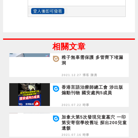
相關文章
稚子無辜需保護 多管齊下堵漏
洞
2021.12.27 博客
陳勇
香港言語治療師總工會 涉出版
煽動刊物 國安處拘5成員
2021.07.22 時事
加拿大第5次發現兒童墓穴 一印
第安寄宿學校舊址 探出200兒童
遺骸
2021.07.16 時事