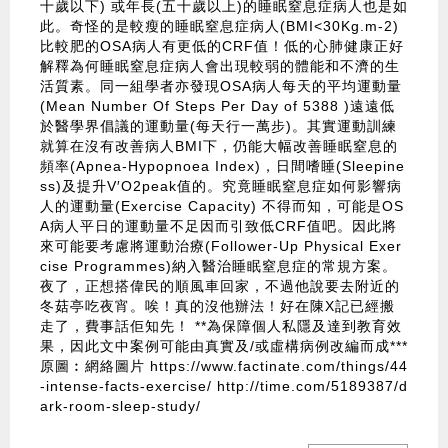
十歲以下) 或年長(五十歲以上)的睡眠窒息症病人也是如
此。奇怪的是較瘦的睡眠窒息症病人(BMI<30Kg.m-2)
比較肥的OSA病人有更低的CRF值！低的心肺健康正好
解釋為何睡眠窒息症病人會出現較弱的體能和不濟的生
活質素。同一組學者亦發現OSA病人每天的平均運動量
(Mean Number Of Steps Per Day of 5388 )遠遠低
於醫學界倡議的運動量(每天行一萬步)。其實運動訓練
就算在沒有改善病人BMI下，仍能大幅改善睡眠窒息的
頻率(Apnea-Hypopnoea Index)，日間嗜睡(Sleepine
ss)及提升V′O2peak值的。究竟睡眠窒息症如何影響病
人的運動量(Exercise Capacity) 不得而知，可能是OS
A病人平日的運動量不足因而引致低CRF值吧。因此將
來可能要考慮將運動治療(Follower-Up Physical Exer
cise Programmes)納入醫治睡眠窒息症的常規方案。
夜了，正想搭偉民的順風車回家，不過他說要去附近的
冬菇亭吃夜宵。唉！真的沒他辦法！好在陳X記已經搬
走了，費事話佢知先！ **為保障個人私隱及達到教育效
果，因此文中案例可能由真實及/或虛構病例改編而成***
原圖︰網絡圖片
https://www.factinate.com/things/44
-intense-facts-exercise/
http://time.com/5189387/d
ark-room-sleep-study/