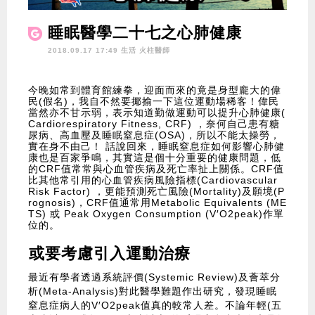
睡眠醫學二十七之心肺健康
2018.09.17 17:49 生活
火柱醫師
今晚如常到體育館練拳，迎面而來的竟是身型龐大的偉
民(假名)，我自不然要揶揄一下這位運動場稀客！偉民
當然亦不甘示弱，表示知道勤做運動可以提升心肺健康(
Cardiorespiratory Fitness, CRF) ，奈何自己患有糖
尿病、高血壓及睡眠窒息症(OSA)，所以不能太操勞，
實在身不由己！ 話說回來，睡眠窒息症如何影響心肺健
康也是百家爭鳴，其實這是個十分重要的健康問題，低
的CRF值常常與心血管疾病及死亡率扯上關係。CRF值
比其他常引用的心血管疾病風險指標(Cardiovascular
Risk Factor) ，更能預測死亡風險(Mortality)及願境(P
rognosis)，CRF值通常用Metabolic Equivalents (ME
TS) 或 Peak Oxygen Consumption (V′O2peak)作單
位的。
或要考慮引入運動治療
最近有學者透過系統評價(Systemic Review)及薈萃分
析(Meta-Analysis)對此醫學難題作出研究，發現睡眠
窒息症病人的V′O2peak值真的較常人差。不論年輕(五