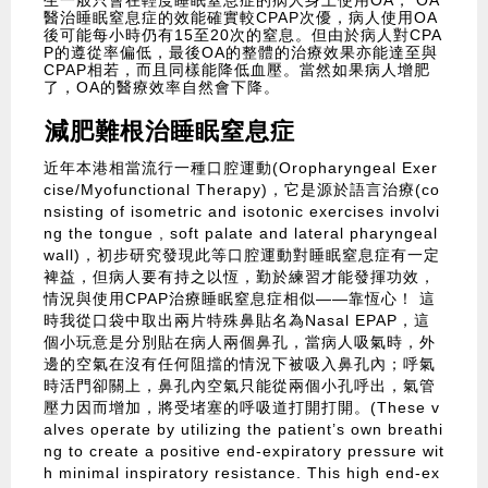
生一般只會在輕度睡眠窒息症的病人身上使用OA， OA
醫治睡眠窒息症的效能確實較CPAP次優，病人使用OA
後可能每小時仍有15至20次的窒息。但由於病人對CPA
P的遵從率偏低，最後OA的整體的治療效果亦能達至與
CPAP相若，而且同樣能降低血壓。當然如果病人增肥
了，OA的醫療效率自然會下降。
減肥難根治睡眠窒息症
近年本港相當流行一種口腔運動(Oropharyngeal Exer
cise/Myofunctional Therapy)，它是源於語言治療(co
nsisting of isometric and isotonic exercises involvi
ng the tongue , soft palate and lateral pharyngeal
wall)，初步研究發現此等口腔運動對睡眠窒息症有一定
裨益，但病人要有持之以恆，勤於練習才能發揮功效，
情況與使用CPAP治療睡眠窒息症相似——靠恆心！ 這
時我從口袋中取出兩片特殊鼻貼名為Nasal EPAP，這
個小玩意是分別貼在病人兩個鼻孔，當病人吸氣時，外
邊的空氣在沒有任何阻擋的情況下被吸入鼻孔內；呼氣
時活門卻關上，鼻孔內空氣只能從兩個小孔呼出，氣管
壓力因而增加，將受堵塞的呼吸道打開打開。(These v
alves operate by utilizing the patient’s own breathi
ng to create a positive end-expiratory pressure wit
h minimal inspiratory resistance. This high end-ex