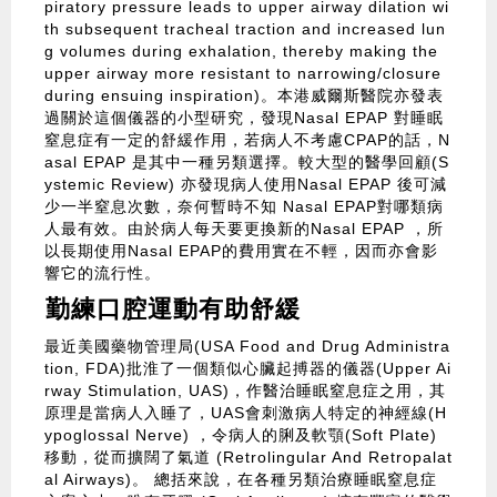
piratory pressure leads to upper airway dilation wi
th subsequent tracheal traction and increased lun
g volumes during exhalation, thereby making the
upper airway more resistant to narrowing/closure
during ensuing inspiration)。本港威爾斯醫院亦發表
過關於這個儀器的小型研究，發現Nasal EPAP 對睡眠
窒息症有一定的舒緩作用，若病人不考慮CPAP的話，N
asal EPAP 是其中一種另類選擇。較大型的醫學回顧(S
ystemic Review) 亦發現病人使用Nasal EPAP 後可減
少一半窒息次數，奈何暫時不知 Nasal EPAP對哪類病
人最有效。由於病人每天要更換新的Nasal EPAP ，所
以長期使用Nasal EPAP的費用實在不輕，因而亦會影
響它的流行性。
勤練口腔運動有助舒緩
最近美國藥物管理局(USA Food and Drug Administra
tion, FDA)批淮了一個類似心臟起搏器的儀器(Upper Ai
rway Stimulation, UAS)，作醫治睡眠窒息症之用，其
原理是當病人入睡了，UAS會刺激病人特定的神經線(H
ypoglossal Nerve) ，令病人的脷及軟顎(Soft Plate)
移動，從而擴闊了氣道 (Retrolingular And Retropalat
al Airways)。 總括來說，在各種另類治療睡眠窒息症