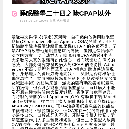
睡眠醫學二十四之除CPAP以外
2018.07.10 19:09 生活
火柱醫師
最近再次與偉民(假名)茶聚時，自不然向他詢問睡眠窒
息症(Obstructive Sleep Apnea，OSA)的情況，但他
卻滿腹牢騷地投訴連續正氣壓機(CPAP)的各種不是。雖
然CPAP能改善他睡眠窒息症的病徵，但卻是個治標不
治本的方案，要「成世人」晚晚都用CPAP超過4小時！
大多數病人真的很難有如此恆心，因而我也明白偉民的
感受。大部分研究亦發現病人對CPAP 的遵從性(Adher
ence) 不高，新型的面罩及CPAP機也無助改善這個現
象。身形龐大的偉民好奇地問我︰「減肥是否可根治睡
眠窒息症？」從各種關於減肥的研究(包括改變飲食習慣
及減肥手術) 的結果來說，減肥的確有助改善睡眠窒息
症的病情，但卻甚少能根治睡眠窒息症，而且病人不能
及不應在極短時間內大幅度減肥，否則更加危害健康。
而特製的牙膠(Oral Appliance,OA) 有助將下顎(Mandi
ble)及脷拉前，從而防止病人在睡眠時上氣道崩塌(Upp
er Airway Collapse)。而OA治療睡眠窒息症的效能在
乎儀器能將下顎拉前多少，但OA亦有一定的副作用︰分
泌過多口水、口腔或牙肉不適、牙關及其肌肉拉緊，雖
然這些副作用大多是輕微和短暫，但已足令某些人放棄
OA的治療，長期使用OA亦會令病人面相有所改變。醫