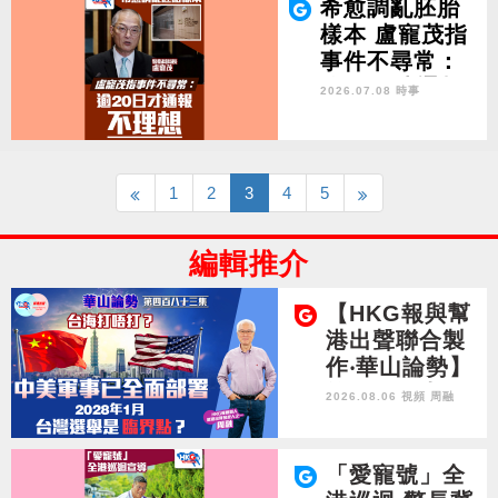
希愈調亂胚胎
樣本 盧寵茂指
事件不尋常：
逾20日才通報
2026.07.08 時事
不理想
1
2
3
4
5
編輯推介
【HKG報與幫
港出聲聯合製
作‧華山論勢】
第四百八十三
2026.08.06 視頻
周融
集 台海打唔
打？中美軍事
已全面部署 20
「愛寵號」全