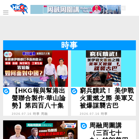
時事
【HKG報與幫港出
窮兵黷武！ 美伊戰
聲聯合製作‧華山論
火重燃之際 美軍又
勢】第四百八十集
被爆謀襲古巴
美國連伊朗都打不
2026.07.16 時事
周融
2026.07.16 時事
贏的啟示：導彈 造
周融周圍講
船 海空軍力 工業
（三百七十
生產皆短板 如何面