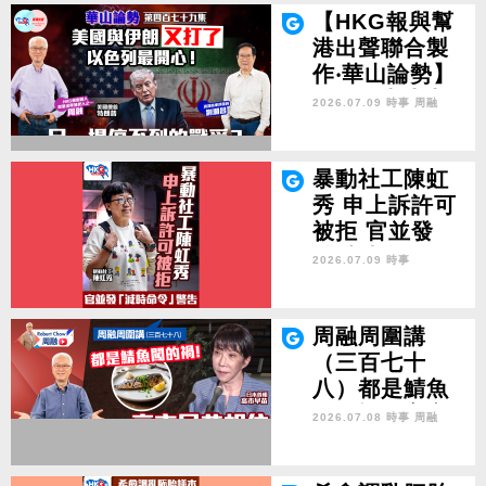
【HKG報與幫
港出聲聯合製
作‧華山論勢】
第四百七十九
2026.07.09 時事
周融
集 美國與伊朗
又打了 以色列
最開心！另一
暴動社工陳虹
場停不到的戰
秀 申上訴許可
爭？
被拒 官並發
「減時命令」
2026.07.09 時事
警告
周融周圍講
（三百七十
八）都是鯖魚
闖的禍！高市
2026.07.08 時事
周融
早苗相位 只可
捱到明年9月？