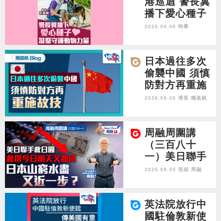
28年1月台灣
港巡迴 警長冀
選舉是臨界
播下愛心種子
點？
凝聚守護動物
2026.08.06 時事
力量
日本過往多次
偷襲中國 須慎
防對方再重施
故技
2026.08.06 博客
獨孤帆
周融周圍講
（三百八十
一）美日聯手
救日圓 救得今
2026.08.05 視頻
周融
日明天又如何
日本山窮水盡
又近一步？
英法院放行中
國駐倫敦新使