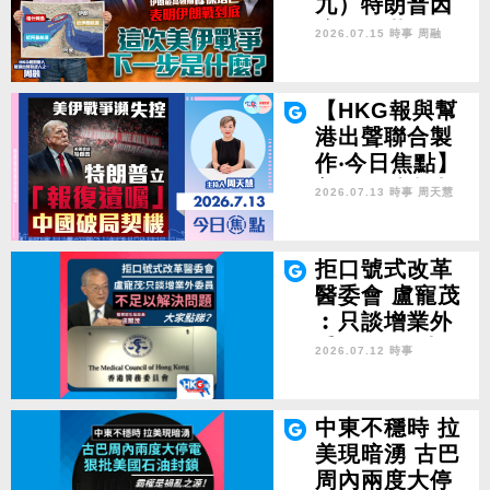
九）特朗普因
對中國？
暗殺恐嚇開
2026.07.15 時事
周融
戰？穆傑塔巴
表明伊朗戰到
底 這次美伊戰
【HKG報與幫
爭下一步是什
港出聲聯合製
麼？
作‧今日焦點】
美伊戰爭瀕失
2026.07.13 時事
周天慧
控 特朗普立
「報復遺囑」
中國破局契機
拒口號式改革
醫委會 盧寵茂
︰只談增業外
委員 不足以解
2026.07.12 時事
決問題 大家點
睇？
中東不穩時 拉
美現暗湧 古巴
周內兩度大停