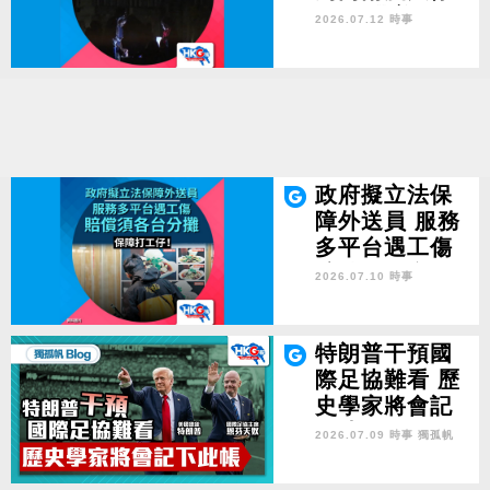
電 狠批美國石
2026.07.12 時事
油封鎖 霸權是
禍亂之源！
政府擬立法保
障外送員 服務
多平台遇工傷
賠償須各台分
2026.07.10 時事
攤 保障打工
仔！
特朗普干預國
際足協難看 歷
史學家將會記
下此帳
2026.07.09 時事
獨孤帆