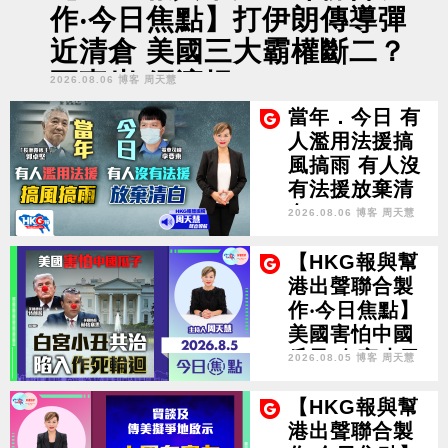
作‧今日焦點】打伊朗傳導彈
近清倉 美國三大霸權斷二？
軍事崩 經濟損
2026.08.06 博客 周天慧
當年．今日 有
人濫用法援搞
風搞雨 有人沒
有法援放棄清
白
2026.08.06 博客 周天慧
【HKG報與幫
港出聲聯合製
作‧今日焦點】
美國害怕中國
瓜子 白宮小丑
2026.08.05 博客 周天慧
共治 陷入作死
輪迴
【HKG報與幫
港出聲聯合製