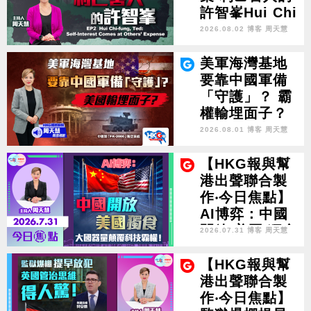
許智峯Hui Chi
-fung, Ted: S
2026.08.02 博客 周天慧
elf-Interest C
omes at Othe
美軍海灣基地
rs' Expense
要靠中國軍備
「守護」？ 霸
權輸埋面子？
2026.08.01 博客 周天慧
【HKG報與幫
港出聲聯合製
作‧今日焦點】
AI博弈：中國
開放 美國 獨食
2026.07.31 博客 周天慧
大國器量顛覆
科技霸權！
【HKG報與幫
港出聲聯合製
作‧今日焦點】