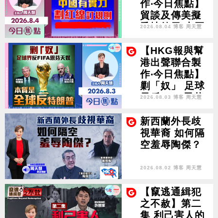
作‧今日焦點】
貿談及傳美擬
爭地啟示 中國
2026.08.04 博客 周天慧
有實力 劃紅線
訂規則
【HKG報與幫
港出聲聯合製
作‧今日焦點】
剿「奴」 足球
界反FIFA恩芬
2026.08.03 博客 周天慧
天奴 本質是全
球反特朗普
新西蘭外長歧
視華裔 如何隔
空羞辱陶傑？
2026.08.02 博客 周天慧
【竄逃通緝犯
之不赦】第二
集 利己害人的