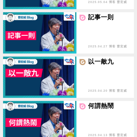
2025.05.04 博客 曹宏威
記事一則
2025.04.27 博客 曹宏威
以一敵九
2025.04.20 博客 曹宏威
何謂熱鬧
2025.04.13 博客 曹宏威