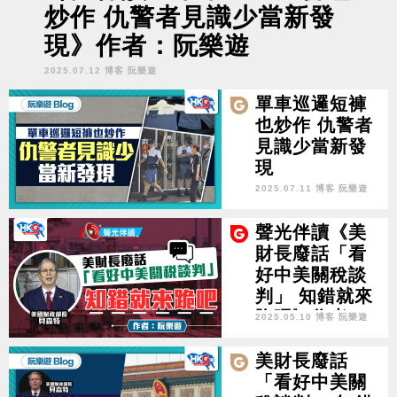
炒作 仇警者見識少當新發
現》作者：阮樂遊
2025.07.12 博客 阮樂遊
單車巡邏短褲
也炒作 仇警者
見識少當新發
現
2025.07.11 博客 阮樂遊
聲光伴讀《美
財長廢話「看
好中美關稅談
判」 知錯就來
跪吧》作者：
2025.05.10 博客 阮樂遊
阮樂遊
美財長廢話
「看好中美關