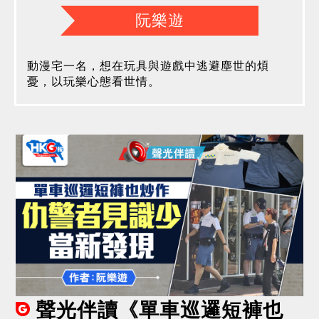
阮樂遊
動漫宅一名，想在玩具與遊戲中逃避塵世的煩
憂，以玩樂心態看世情。
聲光伴讀《單車巡邏短褲也