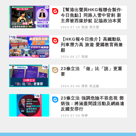
【幫港出聲與HKG報聯合製作‧
今日焦點】同路人雪中背刺 新
主席被西媒炒魷 記協政治本質
獲「認證」
2024.07.18 視頻
周天慧
【HKG報今日推介】高鐵動臥
列車潛力高 旅遊 愛國教育兩兼
顧
2024.06.17 視頻
23條立法 「做」比「說」更重
要
2024.02.06 博客
吳志隆
23條立法 強調危險不容忽視 鄧
炳強：將涵蓋間諜活動及網絡違
反國安罪行
2023.07.04 時事