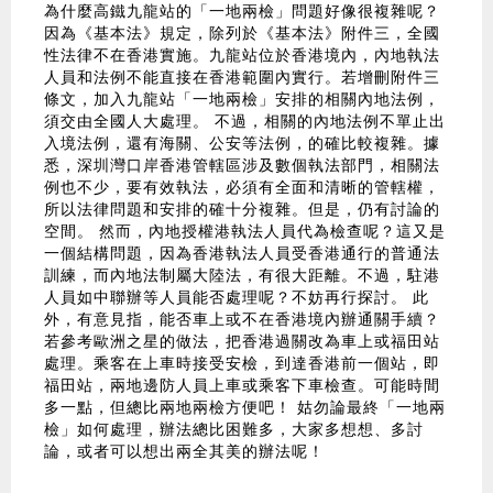
為什麼高鐵九龍站的「一地兩檢」問題好像很複雜呢？
因為《基本法》規定，除列於《基本法》附件三，全國
性法律不在香港實施。九龍站位於香港境內，內地執法
人員和法例不能直接在香港範圍內實行。若增刪附件三
條文，加入九龍站「一地兩檢」安排的相關內地法例，
須交由全國人大處理。 不過，相關的內地法例不單止出
入境法例，還有海關、公安等法例，的確比較複雜。據
悉，深圳灣口岸香港管轄區涉及數個執法部門，相關法
例也不少，要有效執法，必須有全面和清晰的管轄權，
所以法律問題和安排的確十分複雜。但是，仍有討論的
空間。 然而，內地授權港執法人員代為檢查呢？這又是
一個結構問題，因為香港執法人員受香港通行的普通法
訓練，而內地法制屬大陸法，有很大距離。不過，駐港
人員如中聯辦等人員能否處理呢？不妨再行探討。 此
外，有意見指，能否車上或不在香港境內辦通關手續？
若參考歐洲之星的做法，把香港過關改為車上或福田站
處理。乘客在上車時接受安檢，到達香港前一個站，即
福田站，兩地邊防人員上車或乘客下車檢查。可能時間
多一點，但總比兩地兩檢方便吧！ 姑勿論最終「一地兩
檢」如何處理，辦法總比困難多，大家多想想、多討
論，或者可以想出兩全其美的辦法呢！