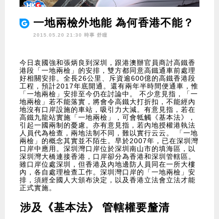
一地兩檢外地能 為何香港不能？
2015.05.20 21:30 時事
舒瞳
今日袁國強和張炳良到深圳，跟港澳辦官員商討高鐵香
港段「一地兩檢」的安排，雙方都同意高鐵通車前處理
好相關安排。全長26公里、斥資逾600億的高鐵香港段
工程，預計2017年底開通。還有兩年半時間便通車，惟
「一地兩檢」安排至今仍在討論中。 不少意見指，「一
地兩檢」若不能落實，將會令高鐵大打折扣，不能經內
地沒有口岸設施的車站，吸引力大減。有意見指，若在
高鐵九龍站實施「一地兩檢」，可會牴觸《基本法》，
引起一國兩制的憂慮。亦有意見指，若內地授權港執法
人員代為檢查，兩地法制不同，難以實行云云。 「一地
兩檢」的概念其實並不陌生。早於2007年，已在深圳灣
口岸中應用。深圳灣口岸位於深圳南山市的填海區，以
深圳灣大橋連接香港，口岸卻分為香港和深圳管轄區。
雖口岸位處深圳，但香港及內地邊防人員同在一所大樓
內，各自處理檢查工作。深圳灣口岸的「一地兩檢」安
排，須經全國人大頒布決定，以及香港立法會立法才能
正式實施。
涉及《基本法》 管轄權要釐清