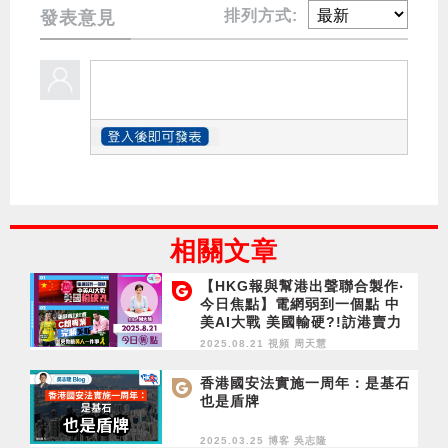
排列方式:
發表意見
相關文章
【HKG報與幫港出聲聯合製作‧
今日焦點】電網弱到一個點 中
美AI大戰 美國輸硬?!訪港賣力
比賽 C朗專業完勝美斯 更教曉
2025.08.21 視頻
周天慧
黃人一件事
香港國安法實施一周年：是基石
也是盾牌
2025.03.25 博客
吳志隆