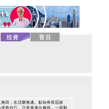
又無田，生活樂無邊。點知有班惡政
為求救自己，只有落筆出條蹺，一面勤