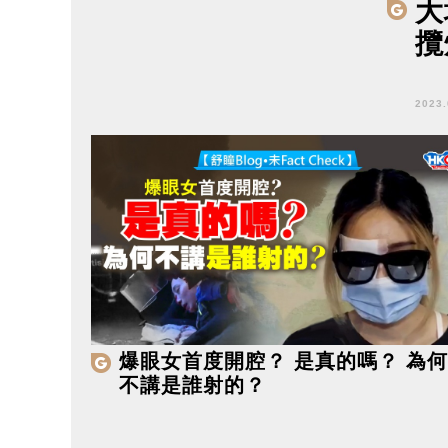
大
攬
2023
爆眼女首度開腔？ 是真的嗎？ 為何
不講是誰射的？