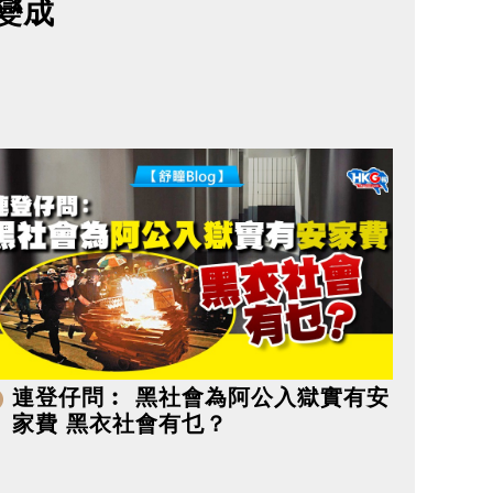
變成
連登仔問︰ 黑社會為阿公入獄實有安
家費 黑衣社會有乜？