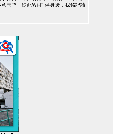
志堅，從此Wi-Fi伴身邊，我銘記讀