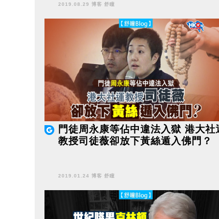
2019.08.29 博客 舒瞳
門徒周永康等佔中違法入獄 港大社
教授司徒薇卻放下黃絲遁入佛門？
2019.01.24 博客 舒瞳