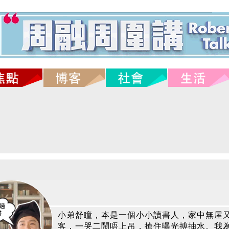
小弟舒瞳，本是一個小小讀書人，家中無屋
客，一哭二鬧唔上吊，搶住曝光搏抽水。我