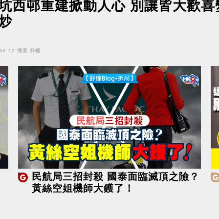
坑西邨重建掀動人心 別讓皆大歡喜
炒
.06.12 博客 舒瞳
民航局三招封殺 國泰面臨滅頂之險？
黃絲空姐機師大鑊了！