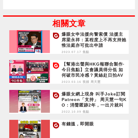
相關文章
爆眼女申法援向警索償 法援主
席梁永祥：某程度上不再支持她
惟法庭亦可批出申請
2023.07.17 焦點
【幫港出聲與HKG報聯合製作‧
今日焦點】立會議員得分低 如
何破市民冷感？黃絲赴日拍AV
狂徒冒楊潤雄發祝賀
2023.03.16 視頻
周天慧
爆眼女網上現身 叫手Joke訂閱
Patreon「支持」 周天慧一句K
O：消聲匿跡2年，一出片就叫
人課金
2022.10.09 焦點
有錢搵，即開眼