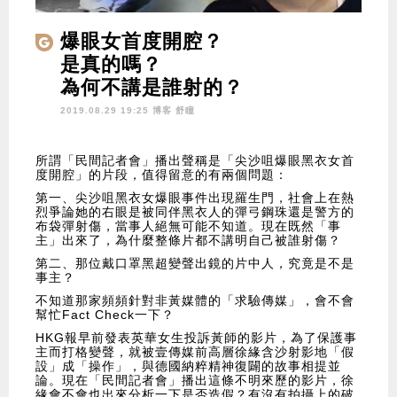
爆眼女首度開腔？
是真的嗎？
為何不講是誰射的？
2019.08.29 19:25 博客
舒瞳
所謂「民間記者會」播出聲稱是「尖沙咀爆眼黑衣女首
度開腔」的片段，值得留意的有兩個問題：
第一、尖沙咀黑衣女爆眼事件出現羅生門，社會上在熱
烈爭論她的右眼是被同伴黑衣人的彈弓鋼珠還是警方的
布袋彈射傷，當事人絕無可能不知道。現在既然「事
主」出來了，為什麼整條片都不講明自己被誰射傷？
第二、那位戴口罩黑超變聲出鏡的片中人，究竟是不是
事主？
不知道那家頻頻針對非黃媒體的「求驗傳媒」，會不會
幫忙Fact Check一下？
HKG報早前發表英華女生投訴黃師的影片，為了保護事
主而打格變聲，就被壹傳媒前高層徐緣含沙射影地「假
設」成「操作」，與德國納粹精神復闢的故事相提並
論。現在「民間記者會」播出這條不明來歷的影片，徐
緣會不會也出來分析一下是否造假？有沒有拍攝上的破