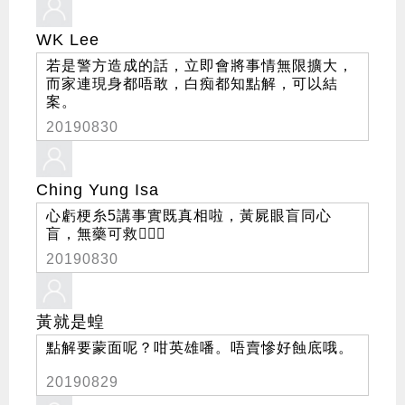
WK Lee
若是警方造成的話，立即會將事情無限擴大，
而家連現身都唔敢，白痴都知點解，可以結
案。
20190830
Ching Yung Isa
心虧梗糸5講事實既真相啦，黃屍眼盲同心
盲，無藥可救🤦🏾‍♀️
20190830
黃就是蝗
點解要蒙面呢？咁英雄噃。唔賣慘好蝕底哦。
20190829