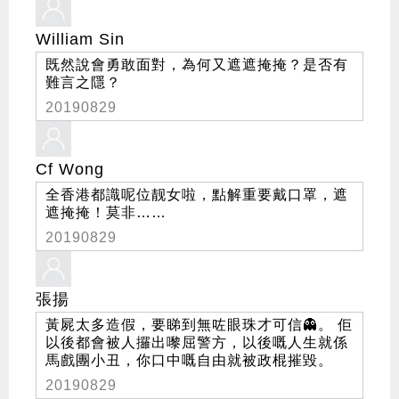
William Sin
既然說會勇敢面對，為何又遮遮掩掩？是否有
難言之隱？
20190829
Cf Wong
全香港都識呢位靓女啦，點解重要戴口罩，遮
遮掩掩！莫非……
20190829
張揚
黃屍太多造假，要睇到無咗眼珠才可信👻。 佢
以後都會被人攞出嚟屈警方，以後嘅人生就係
馬戲團小丑，你口中嘅自由就被政棍摧毀。
20190829