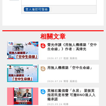
相關文章
聲光伴讀《用無人機構築「空中
生命線」》作者：馮煒光
2026.07.27 視頻
馮煒光
用無人機構築「空中生命線」
2026.07.26 博客
馮煒光
英極右黨倡廢「永居」 梁振英
指若民意有變 可撤BNO港人入
籍承諾
2025.09.24 時事