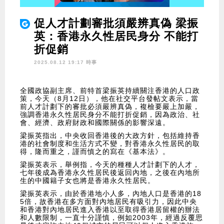
促人才計劃審批須嚴辨真偽 梁振
英：香港永久性居民身分 不能打
折促銷
2025.08.12 19:17 時事
全國政協副主席、前特首梁振英持續關注香港的人口政
策，今天（8月12日），他在社交平台發帖文表示，當
前人才計劃下的審批必須嚴辨真偽，複檢要嚴上加嚴，
強調香港永久性居民身分不能打折促銷，因為政治、社
會、經濟、政府財政和國際關係的影響深遠。
梁振英指出，中央收回香港後的大政方針，包括維持香
港的社會制度和生活方式不變，對香港永久性居民的取
得，隆而重之，謹而慎之的寫在《基本法》。
梁振英表示，舉例指，今天的種種人才計劃下的人才，
七年後成為香港永久性居民後返回內地，之後在內地所
生的中國籍子女也將是香港永久性居民。
梁振英表示，由於香港地小人多，內地人口是香港的18
5倍，故香港在多方面對內地居民有吸引力，因此中央
和香港對內地居民進入香港以至取得香港居留權的辦法
和人數限制，一直十分謹慎，例如2003年，經過反覆思