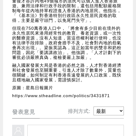
量後才容許內地49個城市的居民可以個人進入香港旅
遊。兼用法律和行政手段的限制，還包括用配額嚴格限
制每年從內地持單程證進入香港的內地居民。他指出，
「《基本法》對香港特別行政區永久性居民資格的取
得，主要是嚴守頭門，以免尾門失守」。
但現在750萬香港人口中，「將會有多少目前在境外的
永久性居民來港用經常性的教育、養老資源，或一次性
的醫療資源，沒有人知道，當這些權利被行使時，也沒
有法律手段排除，政府會措手不及，社會對內地的怨氣
會再次出現」。梁振英認為，這正如當年的雙非和奶粉
問題，因此「要講講政治」。他強調，「人才計劃下的
審批必須嚴辨真偽，複檢要嚴上加嚴」。
融入國家發展大局是香港的必然之路，人才對香港經濟
和社會發展也至關重要，引進人才除了數量外，質量也
很關鍵，如何制定有利香港長遠發展的人口政策，既快
且穩地融入國家發展，需謹慎探討。
原圖：星島日報圖片
https://www.stheadline.com/politics/3431871
排列方式:
發表意見