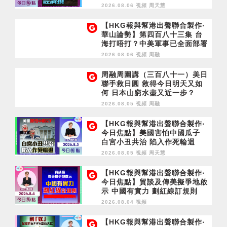
濟損
2026.08.06 視頻
周天慧
【HKG報與幫港出聲聯合製作‧
華山論勢】第四百八十三集 台
海打唔打？中美軍事已全面部署
2028年1月台灣選舉是臨界點？
2026.08.06 視頻
周融
周融周圍講（三百八十一）美日
聯手救日圓 救得今日明天又如
何 日本山窮水盡又近一步？
2026.08.05 視頻
周融
【HKG報與幫港出聲聯合製作‧
今日焦點】美國害怕中國瓜子
白宮小丑共治 陷入作死輪迴
2026.08.05 視頻
周天慧
【HKG報與幫港出聲聯合製作‧
今日焦點】貿談及傳美擬爭地啟
示 中國有實力 劃紅線訂規則
2026.08.04 視頻
【HKG報與幫港出聲聯合製作‧