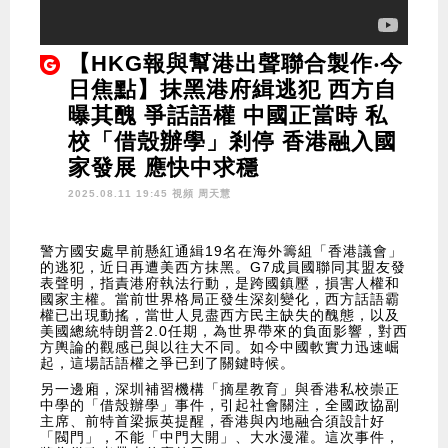
【HKG報與幫港出聲聯合製作‧今
日焦點】抹黑港府緝逃犯 西方自
曝其醜 爭話語權 中國正當時 私
校「借殼辦學」剎停 香港融入國
家發展 應快中求穩
2025.08.11 19:45 視頻
周天慧
警方國安處早前懸紅通緝19名在海外籌組「香港議會」
的逃犯，近日再遭美西方抹黑。G7成員國聯同其盟友發
表聲明，指責港府執法行動，是跨國鎮壓，損害人權和
國家主權。當前世界格局正發生深刻變化，西方話語霸
權已出現動搖，當世人見盡西方民主缺失的醜態，以及
美國總統特朗普2.0任期，為世界帶來的負面影響，對西
方輿論的觀感已與以往大不同。如今中國軟實力迅速崛
起，這場話語權之爭已到了關鍵時候。
另一邊廂，深圳補習機構「摘星教育」與香港私校崇正
中學的「借殼辦學」事件，引起社會關注，全國政協副
主席、前特首梁振英提醒，香港與內地融合須設計好
「閥門」，不能「中門大開」、大水漫灌。這次事件，