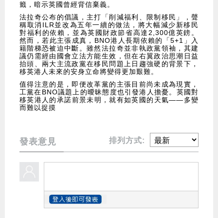
籤，暗示英國曾經背信棄義。
法拉奇公布的倡議，主打「削減福利、限制移民」，聲
稱取消ILR並改為五年一續的做法，將大幅減少新移民
對福利的依賴，並為英國財政節省高達2,300億英鎊。
然而，若此主張成真，BNO港人長期依賴的「5+1」入
籍階梯恐被迫中斷。雖然法拉奇並非執政黨領袖，其建
議仍需經由國會立法方能生效，但在右翼政治思潮日益
抬頭、兩大主流政黨在移民問題上日趨強硬的背景下，
移英港人未來的安身立命將變得更加艱難。
值得注意的是，即便改革黨的主張目前尚未成為現實，
工黨在BNO議題上的曖昧態度也引發港人擔憂。英國對
移英港人的承諾前景未明，就有如英國的天氣——多變
而難以捉摸
排列方式:
發表意見