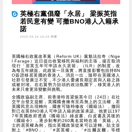
英極右黨倡廢「永居」 梁振英指
若民意有變 可撤BNO港人入籍承
諾
2025.09.24 18:29 時事
英國極右政黨改革黨（Reform UK）黨魁法拉奇（Nige
l Farage）近日提出收緊移民與福利的主張，揚言取消
現行「居英五年可申請永久居留」（ILR）的制度，改
為每五年續簽。此政策一旦落實，將直接影響包括持BN
O簽證移居英國的香港人。消息一出，隨即在英國港人
社群引發廣泛不安，不少港人憂慮長期定居與入籍之路
或被封堵。在右翼勢力抬頭的政治氛圍下，移英港人的
未來只會更添變數與挑戰。
全國政協副主席、前香港特首梁振英今日（24日）在社
交平台發文提醒，英國國會擁有至高無上的立法權，若
英國民意出現轉向，國會可隨時修改《國籍法》，撤回
對已在英BNO港人可申請入籍的政策承諾。他更以197
7年英國政府透過《國籍法》綠皮書、白皮書及其後的
《國籍令》，逐步剝奪約260萬名當時在港「英籍」人
士的居英權為例，指出英國政策從來可以逆轉。貼文並
附上「#BNO」、「#居英權」、「#出爾反爾」等標