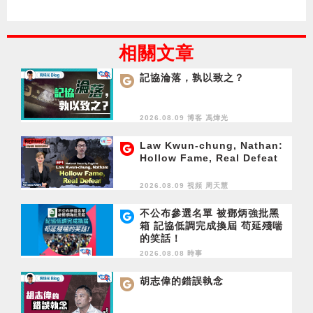
相關文章
記協淪落，孰以致之？
2026.08.09 博客
馮煒光
Law Kwun-chung, Nathan:
Hollow Fame, Real Defeat
2026.08.09 視頻
周天慧
不公布參選名單 被鄧炳強批黑
箱 記協低調完成換屆 苟延殘喘
的笑話！
2026.08.08 時事
胡志偉的錯誤執念