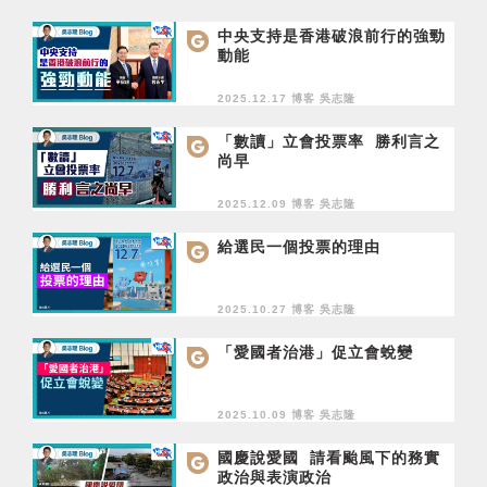
中央支持是香港破浪前行的強勁
動能
2025.12.17 博客
吳志隆
「數讀」立會投票率 勝利言之
尚早
2025.12.09 博客
吳志隆
給選民一個投票的理由
2025.10.27 博客
吳志隆
「愛國者治港」促立會蛻變
2025.10.09 博客
吳志隆
國慶說愛國 請看颱風下的務實
政治與表演政治