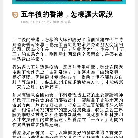
五年後的香港，怎樣讓大家說
好？
2025.03.24 11:27 博客
吳志隆
五年後的香港，怎樣讓大家都說好？這個問題在今年特
別值得香港深思，也是筆者近期經常與身邊朋友交流的
話題。因為今年是「十四五」的收官之年，也是 「十五
五」的布局之年。剛剛勝利閉幕的全國兩會，是否有從
中透露出答案？
香港過去五年遭遇疫情、黑暴的雙重衝擊，雖然在國家
協助下快速完成「由亂及治」，並逐步為「由治及興」
築好基礎。但巨額財赤擺在眼前，提醒香港不能故步自
封「等運到」，要主動開拓更多新發展方向，才能續寫
「東方之珠」的新篇章。
如果有留意全國兩會，不難發現習主席的重要講話精神
和政府工作報告的各項部署當中，都蘊含了香港未來的
發展方向。只要香港社會，特別是特區管治團隊深入解
讀，相信都可找到當中的重大發展機遇。特別是習主席
關於推動科技創新和產業創新融合、強化教育對科技和
人才支撐作用的重要論述，對香港在「十五五」期間的
佈局具有重要指導意義。
香港應如何佈局，才可以掌握更好的發展機遇？首先要
檢視一下香港有哪些強項？其次要了解國家正在開拓的