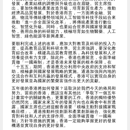
發展，產業結構的調整與升級也迫在眉睫。習主席指
出，要加快傳統產業改造升級，培育新質生產力，推動
經濟高品質發展。對於香港而言，一方面將金融、貿
易、物流等傳統優勢領域與人工智能等科技手段結合來
推動「進一步全面深化改革」，將傳統產業進行數位
化、智慧化升級。同時，也要結合世界與國家發展趨
勢，善用自身的科研能力，積極培育如生物醫藥、人工
智慧、綠色能源等新興產業。
要順利完成上述的改革，應加大對教育及科研的投入力
度，提高教育品質和科研水準。習主席強調，要深化教
育綜合改革，構建高品質教育體系，為科技發展和人才
培養提供有力支撐。除此外，香港也應留意，全面準確
貫徹「一國兩制」才是香港未來發展的根本保障，在
「十五五」期間，香港應充分利用中央政府的支持和幫
助，積極參與國家發展戰略的實施。通過加強與內地的
交流合作和互利共贏的發展模式，香港可以實現自身的
更好發展並為國家的繁榮富強作出更大的貢獻。
五年後的香港將如何發展？這取決於我們今天的佈局和
努力。當前的香港，應該沒有其他比「爭取下一個五年
計畫當中的關鍵角色」更重要的工作。香港的獨特優勢
仍然閃光，國家未來五年的發展方向也在兩會中有所透
露，國家主席也已經提醒香港要「積極主動對接國家戰
略目標」。通過推動科技創新和產業創新融合、強化教
育對科技和人才的支撐作用、全面準確貫徹「一國兩
制」方針等措施的實施，香港一定能夠掌握更好的發展
機遇並實現自身的更好發展。