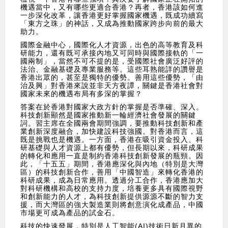
機遇當中，又有哪些更適合香港？再者，香港該如何進
一步深化改革，讓香港更好掌握國家機遇，既成功續寫
「東方之珠」的神話，又成為推動國家跨步向前的最大
助力。
國際金融中心，國際化人才資源，出色的高等教育及科
研能力，還有既可承接內地又可同時與國際接軌的「一
國兩制」，當然不可不提的是，受國際社會廣泛好評的
法治、金融基礎及專業服務等。這些耳熟能詳的讚譽是
香港出眾的，甚至是獨特的優勢。善用這些優勢，「由
治及興」對香港來說並非天方夜譚，關鍵是香港社會對
國家未來的機遇布局有多深的掌握？
答案在於香港對國家大政方針的掌握是否準確、深入。
科技創新顯然是國家推動新一輪經濟社會發展的關鍵
詞。習主席在全國兩會期間強調，要推動科技創新和產
業創新深度融合，加快建設科技強國。對香港而言，這
既是挑戰也是機遇。一方面，香港在吸引資金投入、科
研基礎與人才資源上都有優勢，但長期以來，科研成果
的轉化和應用一直是制約香港科技創新發展的瓶頸。因
此，「十五五」期間，香港應深化與內地（特別是大灣
區）的科技創新合作，善用「中國智造」來轉化香港的
科研成果，成為日常應用。透過分工合作，香港應加大
對科研機構和高校的支持力度，培養更多具有國際視野
和創新能力的人才，為科技創新提供源源不斷的智力支
援，而大灣區的強大製造業則將創意演化成產品，中國
市場更可成為產品的試金石。
科技的快速發展，特別是人工智能(AI)技術日新月異的