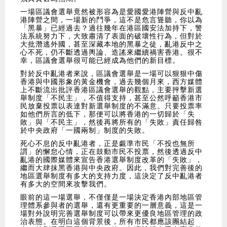
一場區議會選舉竟然被形容為是愛國愛港陣營與反中亂
港陣營之間，一場新的鬥爭，這不是危言聳聽，你以為
「黑暴」已經過去？過往幾年在港區國安法加持下，警
法系統努力下，大致肅清了表面的破壞性行為，但對於
大批潛逃外國，甚至深藏本地的黑暴之徒，亂港反中之
心不死，仍不斷透過輿論、造謠來繼續禍害香港。很不
幸，區議會選舉很可能已經成為他們的新目標。
對於反中亂港者來說，區議會選舉是一場可以狠狠中傷
香港與中國形象的黃金機會，過去幾個月來，西方媒體
上不斷流出批評香港區議會選舉的觀點，主要抨擊新選
舉制度「不民主」，不值得支持，甚至公然呼籲香港市
民放棄投票以表達對新選舉制度的不滿意。只要投票率
如他們所言的低下，那便可以將香港的一切歸於「失
敗」與「不民主」，然後再將所有的「失敗」責任歸咎
於中央政府「一國兩制」制度的失敗。
死心不息的反中亂港者，正是覷準市民「不投也無所
謂」的懈怠心情，正在鼓動市民不投票，然後透過反中
亂港的國際媒體來宣告香港選舉制度改革的「失敗」，
繼而大肆抹黑香港與中央政府。因此，我們對完善後的
地區選舉制度有多大的支持力度，這決定了反中亂港者
有多大的空間來攻擊我們。
眼前的這一場選舉，不僅僅是一場決定香港內部地區管
理體系參與者的選舉，還有更重要的一層意義，這是一
場對外說明完善選舉制度可以帶來更優良地區管理的政
治表態。在明白這個背景後，所有市民都應該團結起