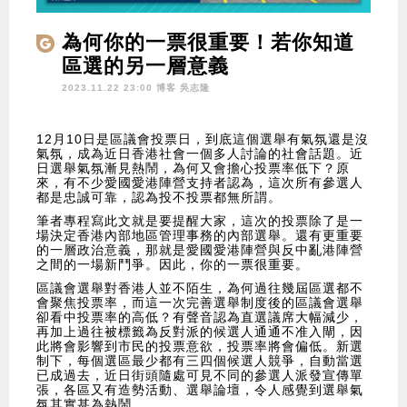
為何你的一票很重要！若你知道
區選的另一層意義
2023.11.22 23:00 博客
吳志隆
12月10日是區議會投票日，到底這個選舉有氣氛還是沒
氣氛，成為近日香港社會一個多人討論的社會話題。近
日選舉氣氛漸見熱鬧，為何又會擔心投票率低下？原
來，有不少愛國愛港陣營支持者認為，這次所有參選人
都是忠誠可靠，認為投不投票都無所謂。
筆者專程寫此文就是要提醒大家，這次的投票除了是一
場決定香港內部地區管理事務的內部選舉。還有更重要
的一層政治意義，那就是愛國愛港陣營與反中亂港陣營
之間的一場新鬥爭。因此，你的一票很重要。
區議會選舉對香港人並不陌生，為何過往幾屆區選都不
會聚焦投票率，而這一次完善選舉制度後的區議會選舉
卻看中投票率的高低？有聲音認為直選議席大幅減少，
再加上過往被標籤為反對派的候選人通通不准入閘，因
此將會影響到市民的投票意欲，投票率將會偏低。新選
制下，每個選區最少都有三四個候選人競爭，自動當選
已成過去，近日街頭隨處可見不同的參選人派發宣傳單
張，各區又有造勢活動、選舉論壇，令人感覺到選舉氣
氛其實甚為熱鬧。