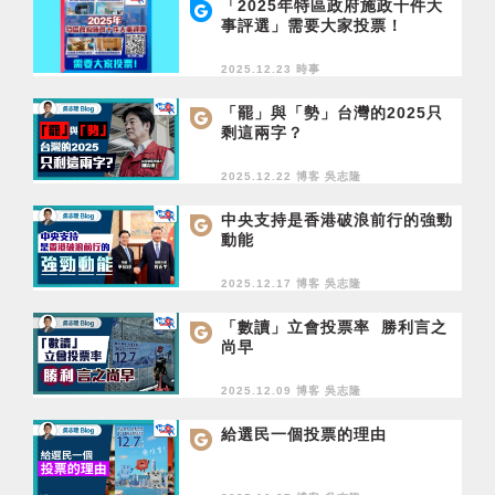
「2025年特區政府施政十件大
事評選」需要大家投票！
2025.12.23 時事
「罷」與「勢」台灣的2025只
剩這兩字？
2025.12.22 博客
吳志隆
中央支持是香港破浪前行的強勁
動能
2025.12.17 博客
吳志隆
「數讀」立會投票率 勝利言之
尚早
2025.12.09 博客
吳志隆
給選民一個投票的理由