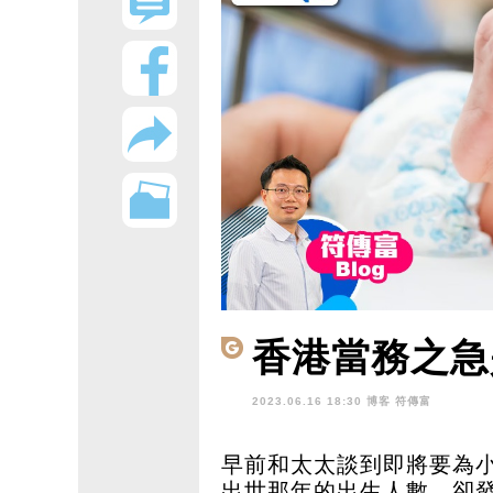
香港當務之急
2023.06.16 18:30 博客
符傳富
早前和太太談到即將要為
出世那年的出生人數，卻發現