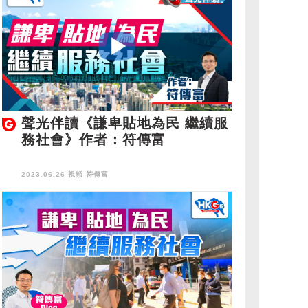
聲光伴讀《謙卑貼地為民 繼續服
務社會》作者：符傳富
2023.06.26 視頻
符傳富