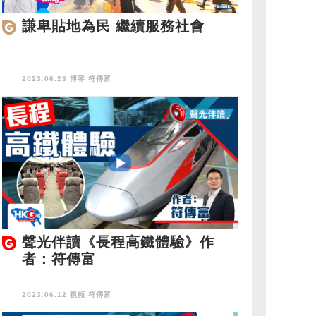
謙卑貼地為民 繼續服務社會
2023.06.23 博客
符傳富
聲光伴讀《長程高鐵體驗》作
者：符傳富
2023.06.12 視頻
符傳富