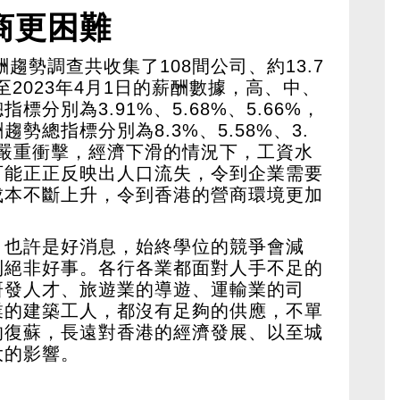
商更困難
酬趨勢調查共收集了108間公司、約13.7
日至2023年4月1日的薪酬數據，高、中、
分別為3.91%、5.68%、5.66%，
勢總指標分別為8.3%、5.58%、3.
情嚴重衝擊，經濟下滑的情況下，工資水
可能正正反映出人口流失，令到企業需要
成本不斷上升，令到香港的營商環境更加
，也許是好消息，始終學位的競爭會減
則絕非好事。各行各業都面對人手不足的
研發人才、旅遊業的導遊、運輸業的司
業的建築工人，都沒有足夠的供應，不單
的復蘇，長遠對香港的經濟發展、以至城
大的影響。