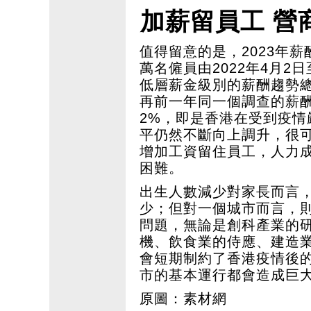
加薪留員工 營
值得留意的是，2023年薪
萬名僱員由2022年4月2
低層薪金級別的薪酬趨勢總指標
再前一年同一個調查的薪酬趨
2%，即是香港在受到疫
平仍然不斷向上調升，很
增加工資留住員工，人力
困難。
出生人數減少對家長而言
少；但對一個城市而言，
問題，無論是創科產業的
機、飲食業的侍應、建造
會短期制約了香港疫情後
市的基本運行都會造成巨
原圖：素材網