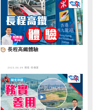
長程高鐵體驗
2023.06.09 博客
符傳富