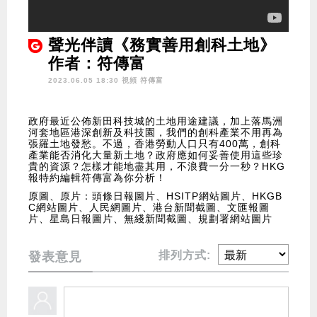
聲光伴讀《務實善用創科土地》
作者：符傳富
2023.06.05 18:30 視頻
符傳富
政府最近公佈新田科技城的土地用途建議，加上落馬洲
河套地區港深創新及科技園，我們的創科產業不用再為
張羅土地發愁。不過，香港勞動人口只有400萬，創科
產業能否消化大量新土地？政府應如何妥善使用這些珍
貴的資源？怎樣才能地盡其用，不浪費一分一秒？HKG
報特約編輯符傳富為你分析！
原圖、原片：頭條日報圖片、HSITP網站圖片、HKGB
C網站圖片、人民網圖片、港台新聞截圖、文匯報圖
片、星島日報圖片、無綫新聞截圖、規劃署網站圖片
排列方式:
發表意見