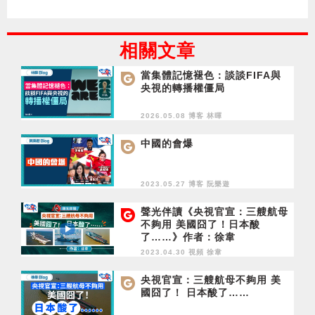
相關文章
當集體記憶褪色：談談FIFA與
央視的轉播權僵局
2026.05.08 博客
林暉
中國的會爆
2023.05.27 博客
阮樂遊
聲光伴讀《央視官宣：三艘航母
不夠用 美國囧了！日本酸
了……》作者：徐韋
2023.04.30 視頻
徐韋
央視官宣：三艘航母不夠用 美
國囧了！ 日本酸了……