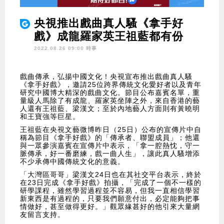
央視推出戲曲真人騷《拿手好
戲》成龍羅家英王祖藍都有份
2022.08.26 09:00 時事
戲曲傳承，弘揚中國文化！央視宣布推出戲曲真人騷
《拿手好戲》，邀請25位跨界傳統文化愛好者以及青年
研究中國博大精深的戲曲文化。節目公布嘉賓名單，重
量級人馬除了有成龍、羅家英坐陣之外，來自香港的藝
人還有王祖藍、梁漢文；至於內地藝人方面則有黃曉明
和王寶強等巨星。
王祖藍在央視文藝微博昨日（25日）公布的宣傳片中自
稱為節目《拿手好戲》的「傳承者、聯盟成員」；他還
與一眾參演嘉賓在宣傳片中表示，「拿一腔熱忱，守一
脈傳承，好一番磨練，戲一曲人生」，讓此真人騷增添
不少承傳中國傳統文化的意義。
「大灣區哥哥」梁漢文24日也在其社交平台表示，終於
在23日完成《拿手好戲》拍攝，「完成了一個不一樣的
研學課程，雖然學習過程並不容易，但我一直相信學習
新東西是有過程的，只要我們願意付出，必定能夠把事
情做好，甚至做得更好。」觀眾緣甚好的他引來大量網
友留言支持。