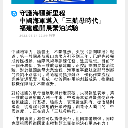
守護海疆新里程
中國海軍邁入「三航母時代」
福建艦開展繫泊試驗
2022.09.24 22:00 時事
中國增軍力，護疆土，不斷進步。央視《新聞聯播》報
道，第一艘國產航母山東艦入列不到三年，已經先後完
成跨區機動、編隊戰術等訓練任務，進度理想。目前下
一個任務係，第三艘航母福建艦，正按計劃開展繫泊試
驗。對於祖國航母大業進程，海軍遼寧艦航空部門副部
門長劉小路講到，通過精簡指揮鏈路，優化作業流程、
完善資源配置，形成一批管用好用的創新成果，推動艦
載機保障能力不斷躍升。
對於祖國的航母發展取得什麼突破，央視報道表示，第
一艘航母遼寧艦入列十年來，中國海軍始終聚焦使命任
務抓建設、打基礎、強能力，實現從無到有、從改裝到
國產、從滑躍到彈射的升級跨越，創造令人矚目的「中
國速度」，正在邁入「三航母時代」。
「中國速度」相信可以震懾美台，祖國軍備增強，同時
也讓祖國捍衛國家主權和領土完整的決心更為有力！