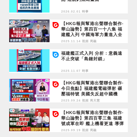
2026.02.01 時事
【HKG報與幫港出聲聯合製作‧
華山論勢】第四百一十八集 福
建艦入列 中國海軍力量進入全
球第二 美國更難「恰」中國
2025.11.14 視頻
周融
福建艦正式入列 分析：意義遠
不止突破「島鏈封鎖」
2025.11.07 時事
【HKG報與幫港出聲聯合製作‧
今日焦點】福建艦電磁彈射 碾
壓福特號 美國失反超中國機
會！亡命追風 罰則應加辣 速徵
2025.09.24 視頻
周天慧
收拯救費
【HKG報與幫港出聲聯合製作‧
華山論勢】第四百零三集 福建
號成軍在即 艦上機看更遠 導彈
打更遠 航母對撼 中國壓倒性優
2025.09.19 視頻
周融
勢