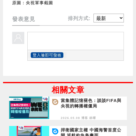
原圖：央視軍事截圖
排列方式:
發表意見
相關文章
當集體記憶褪色：談談FIFA與
央視的轉播權僵局
2026.05.08 博客
林暉
捍衛國家主權 中國海警首度公
開 巡航釣魚島畫面