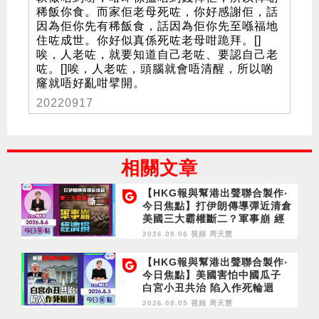
稀飯你食。而家佢老母死咗，你好感謝佢，話
因為佢你先有稀飯食，話因為佢你先至喺福地
住咗成世。你好似真係死咗老母咁跪拜。[]
唉，人老咗，就要知道自己老咗、要認自己老
咗。[]唉，人老咗，頭腦就會唔清醒，所以啲
窿就唔好亂咁擘開。
20220917
相關文章
【HKG報與幫港出聲聯合製作‧
今日焦點】打伊朗傳導彈近清倉
美國三大霸權斷二？軍事崩 經
濟損
2026.08.06 視頻
周天慧
【HKG報與幫港出聲聯合製作‧
今日焦點】美國害怕中國瓜子
白宮小丑共治 陷入作死輪迴
2026.08.05 視頻
周天慧