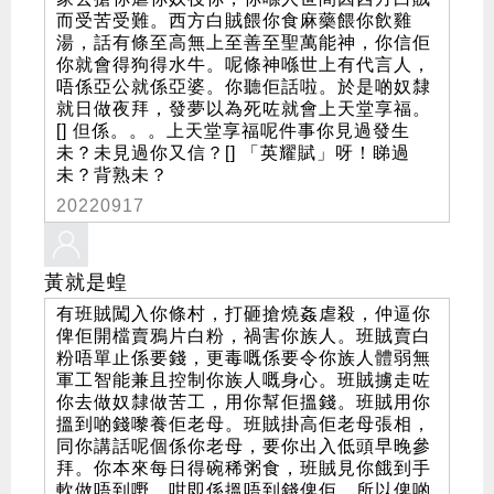
而受苦受難。西方白賊餵你食麻藥餵你飲雞
湯，話有條至高無上至善至聖萬能神，你信佢
你就會得狗得水牛。呢條神喺世上有代言人，
唔係亞公就係亞婆。你聽佢話啦。於是啲奴隸
就日做夜拜，發夢以為死咗就會上天堂享福。
[] 但係。。。上天堂享福呢件事你見過發生
未？未見過你又信？[] 「英耀賦」呀！睇過
未？背熟未？
20220917
黃就是蝗
有班賊闖入你條村，打砸搶燒姦虐殺，仲逼你
俾佢開檔賣鴉片白粉，禍害你族人。班賊賣白
粉唔單止係要錢，更毒嘅係要令你族人體弱無
軍工智能兼且控制你族人嘅身心。班賊擄走咗
你去做奴隸做苦工，用你幫佢搵錢。班賊用你
搵到啲錢嚟養佢老母。班賊掛高佢老母張相，
同你講話呢個係你老母，要你出入低頭早晚參
拜。你本來每日得碗稀粥食，班賊見你餓到手
軟做唔到嘢，咁即係搵唔到錢俾佢，所以俾啲