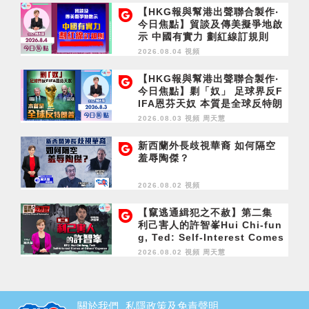
【HKG報與幫港出聲聯合製作‧
今日焦點】貿談及傳美擬爭地啟
示 中國有實力 劃紅線訂規則
2026.08.04 視頻
【HKG報與幫港出聲聯合製作‧
今日焦點】剿「奴」 足球界反F
IFA恩芬天奴 本質是全球反特朗
普
2026.08.03 視頻
周天慧
新西蘭外長歧視華裔 如何隔空
羞辱陶傑？
2026.08.02 視頻
【竄逃通緝犯之不赦】第二集
利己害人的許智峯Hui Chi-fun
g, Ted: Self-Interest Comes
at Others' Expense
2026.08.02 視頻
周天慧
關於我們
私隱政策及免責聲明