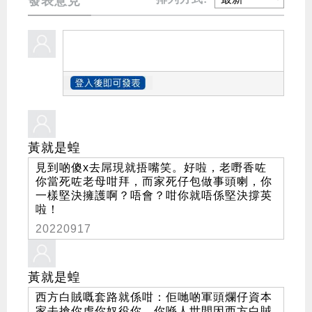
發表意見
黃就是蝗
見到啲傻x去屌現就捂嘴笑。好啦，老嘢香咗
你當死咗老母咁拜，而家死仔包做事頭喇，你
一樣堅決擁護啊？唔會？咁你就唔係堅決撐英
啦！
20220917
黃就是蝗
西方白賊嘅套路就係咁：佢哋啲軍頭爛仔資本
家去搶你虐你奴役你，你喺人世間因西方白賊