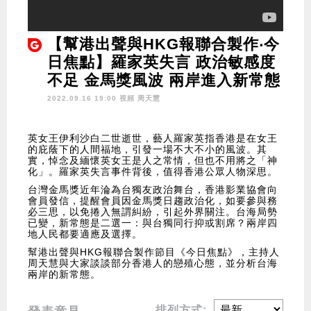
【幫港出聲與HKG報聯合製作‧今
日焦點】羅家英失言 政治敏感度
不足 金馬獎風波 兩岸進入新常態
2022.09.16 19:00 視頻
周天慧
英女王伊利沙白二世逝世，藝人羅家英指香港是在女王
的庇蔭下的人間福地，引發一場不大不小的風波。其
實，悼念及緬懷英女王是人之常情，但也不用將之「神
化」。羅家英失言事件背後，值得香港公眾人物深思。
台灣金馬獎近年淪為台獨友政治舞台，香港影業協會向
會員發信，提醒會員因金馬獎日趨政治化，如要參與務
必三思，以免捲入無謂糾紛，引起外界關注。台海局勢
已變，新常態是二選一：與台獨同行抑或割席？兩岸四
地人民都要適應及選擇。
幫港出聲與HKG報聯合製作節目《今日焦點》，主持人
周天慧與大家談談部分香港人的戀殖心態，並分析台海
兩岸的新常態。
排列方式: