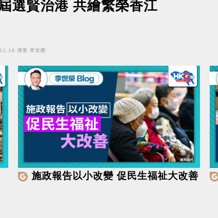
屆選賢治港 共繪繁榮香江
.11.19 博客 李世榮
施政報告以小改變 促民生福祉大改善