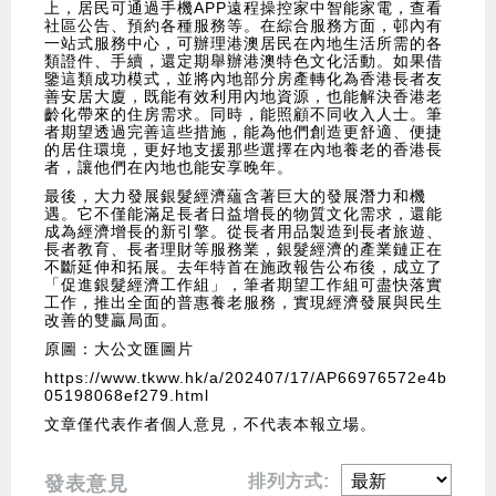
上，居民可通過手機APP遠程操控家中智能家電，查看
社區公告、預約各種服務等。在綜合服務方面，邨內有
一站式服務中心，可辦理港澳居民在內地生活所需的各
類證件、手續，還定期舉辦港澳特色文化活動。如果借
鑒這類成功模式，並將內地部分房產轉化為香港長者友
善安居大廈，既能有效利用內地資源，也能解決香港老
齡化帶來的住房需求。同時，能照顧不同收入人士。筆
者期望透過完善這些措施，能為他們創造更舒適、便捷
的居住環境，更好地支援那些選擇在內地養老的香港長
者，讓他們在內地也能安享晚年。
最後，大力發展銀髮經濟蘊含著巨大的發展潛力和機
遇。它不僅能滿足長者日益增長的物質文化需求，還能
成為經濟增長的新引擎。從長者用品製造到長者旅遊、
長者教育、長者理財等服務業，銀髮經濟的產業鏈正在
不斷延伸和拓展。去年特首在施政報告公布後，成立了
「促進銀髮經濟工作組」，筆者期望工作組可盡快落實
工作，推出全面的普惠養老服務，實現經濟發展與民生
改善的雙贏局面。
原圖：大公文匯圖片
https://www.tkww.hk/a/202407/17/AP66976572e4b
05198068ef279.html
文章僅代表作者個人意見，不代表本報立場。
排列方式:
發表意見