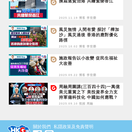
換屆選賢治港 共繪繁榮香江
2025.11.19 博客
李世榮
風災無情 人間有愛 探討「樺加
沙」風災過後 香港的應對優化
路徑
2025.10.02 博客
李世榮
施政報告以小改變 促民生福祉
大改善
2025.09.22 博客
李世榮
周融周圍講(三百四十四)一萬億
美元重賞之下 美投資界全力支
持軍備科技化 中國如何應戰？
2025.09.10 視頻
周融
關於我們
私隱政策及免責聲明