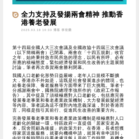
全力支持及發揚兩會精神 推動香
港養老發展
2025.03.18 10:33 博客
李世榮
第十四屆全國人大三次會議及全國政協十四屆三次會議
（以下簡稱兩會）已閉幕。兩會在「十四五規劃」收官
之年，始終秉持急市民所急的理念，以民有所呼、必有
所應的積極態度，緊扣經濟發展和民生改善的主題展開
討論，筆者再次恭賀兩會勝利閉幕。
我國人口老齡化形勢日益嚴峻，老年人口規模不斷擴
大，香港亦不外如是，這既是社會發展進步的體現，也
給養老保障、養老服務等方面帶來了巨大挑戰。筆者十
分感謝兩會中，國務院總理李強所作的《政府工作報
告》，其中提及了須積極應對人口老齡化，包括應完善
發展養老事業和養老產業政策機制，大力發展銀髮經濟
等內容。筆者認為這不僅對內地意義深遠，對於香港而
言，同樣是指引其前行、促進民生改善的重要方向。
完善發展養老事業和養老產業政策機制是積極應對人口
老齡化的關鍵一環，特區政府一直提倡「居家安老為
本，院舍照顧為後援」的政策方針。在香港，長者想獲
得家居送飯服務，就要向機構申請，就算有幸申請到，
由於送飯時間往往要考慮送飯人員的工作時間，有機會