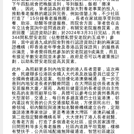
下午四點就會把晚飯送到，等到飯點，飯都「攤凍
晒」。因此，筆者認為政府要加大對養老事業的投入，
推動養老服務的建設與完善。例如借鑒上海，不少社區
打造了「15分鐘養老服務圈」，長者在家就能享受到助
餐、助浴、助醫等便捷服務。而院舍方面，筆者曾在去
年立法會質詢中提問過政府，有關安老院服務質素，政
府回覆「認證資助計劃」於2024年3月31日完結，共有
344間私營安老院（佔整體私營安老院約五成半）參
與，當中超過九成的院舍對推行認證資助計劃的兩家認
證機構（即香港老年學會及香港品質保證局）的服務表
示滿意，筆者覺得既然參加的安老院超9成滿意，而且
有接近半數安老院並未參加，政府是否可以考慮重推計
劃，以助私營安老院提高其質素。
此外，為照顧更多到內地安老的港人長者需要，這次兩
會，民建聯多位港區全國人大代表及政協委員已提交了
全國兩會建議及提案。包括優化港澳藥械通，進一步完
善到內地安老長者的醫療問題；在大灣區提供長者友善
安居服務大廈／屋苑，為較壯健靈活的長者提供自主性
較高的友善照顧單位等，具體可以參考位於廣州番禺的
大型屋邨，交通上，每日有多趟直通巴士往返港澳，邨
內還設有完善的公共交通接駁系統，方便居民出行。醫
療領域，邨內醫院與港澳知名醫療機構建立合作，定期
邀請港澳專家坐診，更是粵港澳大灣區「港澳葯械通」
第二批指定醫療機構名單，大大便利了港人長者就醫。
在養老方面，打造了多個適老化社區，提供居家護理、
日間照料等多元養老服務，社區內道路平坦寬敞，樓梯
有雙扶手，公共區域配備無障礙通道。智慧社區建設