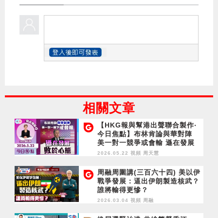
相關文章
【HKG報與幫港出聲聯合製作‧
今日焦點】布林肯論與華對陣
美一對一競爭或會輸 遜在發展
敗於心態
2026.05.22 視頻
周天慧
周融周圍講(三百六十四) 美以伊
戰爭發展：逼出伊朗製造核武？
誰將輸得更慘？
2026.03.04 視頻
周融