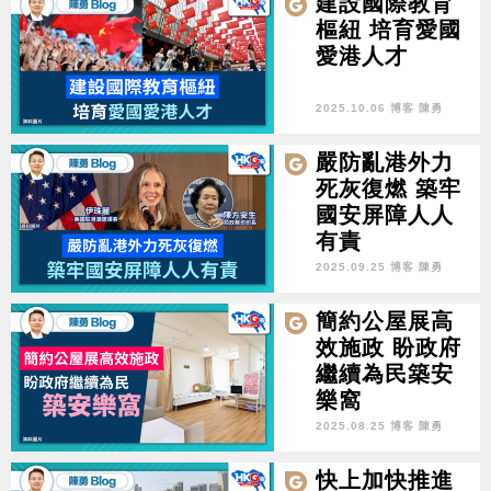
建設國際教育
樞紐 培育愛國
愛港人才
2025.10.06 博客 陳勇
嚴防亂港外力
死灰復燃 築牢
國安屏障人人
有責
2025.09.25 博客 陳勇
簡約公屋展高
效施政 盼政府
繼續為民築安
樂窩
2025.08.25 博客 陳勇
快上加快推進