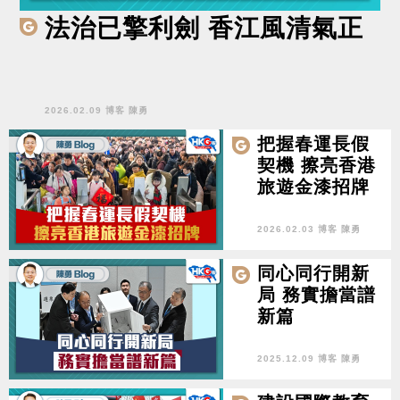
法治已擎利劍 香江風清氣正
2026.02.09 博客 陳勇
把握春運長假
契機 擦亮香港
旅遊金漆招牌
2026.02.03 博客 陳勇
同心同行開新
局 務實擔當譜
新篇
2025.12.09 博客 陳勇