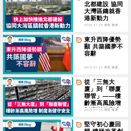
北都建設 協同
大灣區鑄就香
港新動力
2025.07.25 博客 陳勇
東升西降優勢
顯 共築國夢不
容辭
2025.07.21 博客 陳勇
從「三無大
廈」到「聯廈
聯管」——樓
齡漸高風險增
制度漸健守安
2025.07.15 博客 陳勇
全
堅守初心慶回