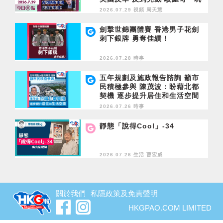
完論」 香港唔靠中國 唔通靠美
2026.07.29 視頻
周天慧
國？
劍擊世錦團體賽 香港男子花劍
刺下銀牌 勇奪佳績！
2026.07.28 時事
五年規劃及施政報告諮詢 籲市
民積極參與 陳茂波：盼藉北都
契機 逐步提升居住和生活空間
2026.07.26 時事
靜態「說得Cool」-34
2026.07.26 生活
曹宏威
關於我們
私隱政策及免責聲明
HKGPAO.COM LIMITED