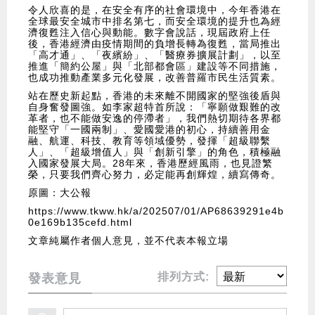
令人欣喜的是，在安全有序的社會環境中，今年香港在
全球最安全城市中排名第七，而安全環境的提升也為經
濟復甦注入信心與動能。數字會說話，現屆政府上任
後，香港經濟由疫情期間的負增長轉為復甦，當局推出
「高才通」、「夜繽紛」、「醫療券擴展計劃」，以至
推進「簡約公屋」與「北部都會區」建設等不同措施，
也成功推動產業多元化發展，改善普羅市民生活質素。
站在歷史新起點，香港的未來離不開國家的堅強後盾與
自身奮發圖強。如李家超特首所說：「寧願做艱難的改
革者，也不能做安逸的停滯者」，我們熱切期待各界都
能堅守「一國兩制」、愛國愛港的初心，持續善用金
融、航運、科技、教育等領域優勢，發揮「超級聯繫
人」、「超級增值人」與「創新引擎」的角色，積極融
入國家發展大局。28年來，香港歷經風雨，也見證繁
榮，只要我們齊心努力，必定能再創輝煌，續寫傳奇。
原圖：大公報
https://www.tkww.hk/a/202507/01/AP68639291e4b
0e169b135cefd.html
文章純屬作者個人意見，並不代表本報立場
排列方式:
發表意見