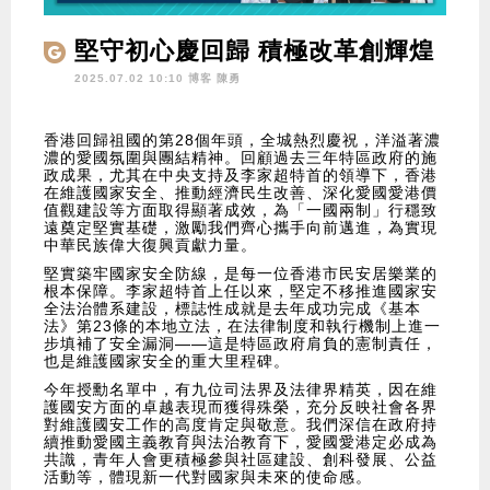
堅守初心慶回歸 積極改革創輝煌
2025.07.02 10:10 博客
陳勇
香港回歸祖國的第28個年頭，全城熱烈慶祝，洋溢著濃
濃的愛國氛圍與團結精神。回顧過去三年特區政府的施
政成果，尤其在中央支持及李家超特首的領導下，香港
在維護國家安全、推動經濟民生改善、深化愛國愛港價
值觀建設等方面取得顯著成效，為「一國兩制」行穩致
遠奠定堅實基礎，激勵我們齊心攜手向前邁進，為實現
中華民族偉大復興貢獻力量。
堅實築牢國家安全防線，是每一位香港市民安居樂業的
根本保障。李家超特首上任以來，堅定不移推進國家安
全法治體系建設，標誌性成就是去年成功完成《基本
法》第23條的本地立法，在法律制度和執行機制上進一
步填補了安全漏洞——這是特區政府肩負的憲制責任，
也是維護國家安全的重大里程碑。
今年授勳名單中，有九位司法界及法律界精英，因在維
護國安方面的卓越表現而獲得殊榮，充分反映社會各界
對維護國安工作的高度肯定與敬意。我們深信在政府持
續推動愛國主義教育與法治教育下，愛國愛港定必成為
共識，青年人會更積極參與社區建設、創科發展、公益
活動等，體現新一代對國家與未來的使命感。