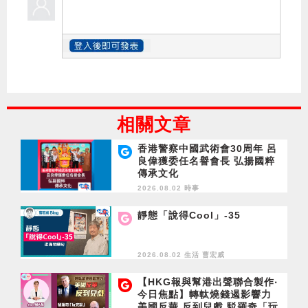
相關文章
香港警察中國武術會30周年 呂
良偉獲委任名譽會長 弘揚國粹
傳承文化
2026.08.02 時事
靜態「說得Cool」-35
2026.08.02 生活
曹宏威
【HKG報與幫港出聲聯合製作‧
今日焦點】轉軚燒錢遏影響力
美國反華 反到兒戲 駁羅奇「玩