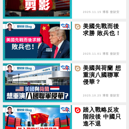
2025.11.15 博客 曾財安
美國先戰而後
求勝 敗兵也！
2025.11.01 博客 曾財安
美國與荷蘭 想
重演八國聯軍
侵華？
2025.10.25 博客 曾財安
踏入戰略反攻
階段後 中國只
進不退