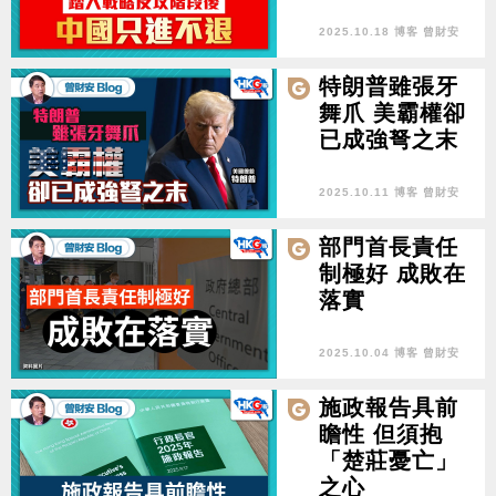
2025.10.18 博客 曾財安
特朗普雖張牙
舞爪 美霸權卻
已成強弩之末
2025.10.11 博客 曾財安
部門首長責任
制極好 成敗在
落實
2025.10.04 博客 曾財安
施政報告具前
瞻性 但須抱
「楚莊憂亡」
之心