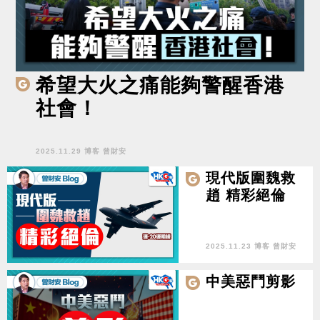
希望大火之痛能夠警醒香港
社會！
2025.11.29 博客 曾財安
現代版圍魏救
趙 精彩絕倫
2025.11.23 博客 曾財安
中美惡鬥剪影