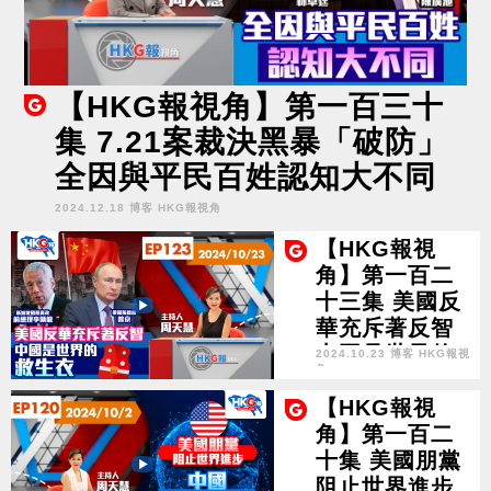
【HKG報視角】第一百三十
集 7.21案裁決黑暴「破防」
全因與平民百姓認知大不同
2024.12.18 博客 HKG報視角
【HKG報視
角】第一百二
十三集 美國反
華充斥著反智
中國是世界的
2024.10.23 博客 HKG報視
角
救生衣
【HKG報視
角】第一百二
十集 美國朋黨
阻止世界進步