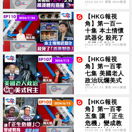
「公平」之名
2024.08.07 博客 HKG報視
角
維護體育霸權
【HKG報視
角】第一百一
十集 本土情懷
武器化 殺死了
「香港製造」
2024.07.24 博客 HKG報視
角
【HKG報視
角】第一百零
七集 美國老人
政治玩爛美式
民主
2024.07.03 博客 HKG報視
角
【HKG報視
角】第一百零
五集 讓「正生
危機」變成教
育更貼地的契
2024.06.12 博客 HKG報視