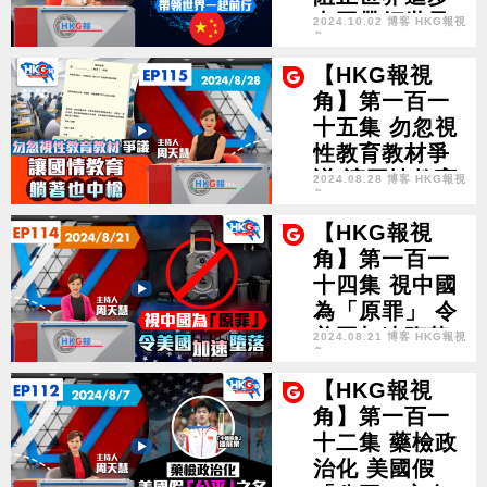
中國帶領世界
2024.10.02 博客 HKG報視
角
一起前行
【HKG報視
角】第一百一
十五集 勿忽視
性教育教材爭
議 讓國情教育
2024.08.28 博客 HKG報視
角
躺著也中槍
【HKG報視
角】第一百一
十四集 視中國
為「原罪」 令
美國加速墮落
2024.08.21 博客 HKG報視
角
【HKG報視
角】第一百一
十二集 藥檢政
治化 美國假