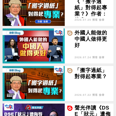
《「搬字過
紙」對得起專
業？》作者：
徐韋
2026.07.25 博客 徐韋
外國人能做的
中國人做得更
好
2026.07.24 博客 徐韋
「搬字過紙」
對得起專業？
2026.07.22 博客 徐韋
聲光伴讀《DS
E「狀元」遭侮