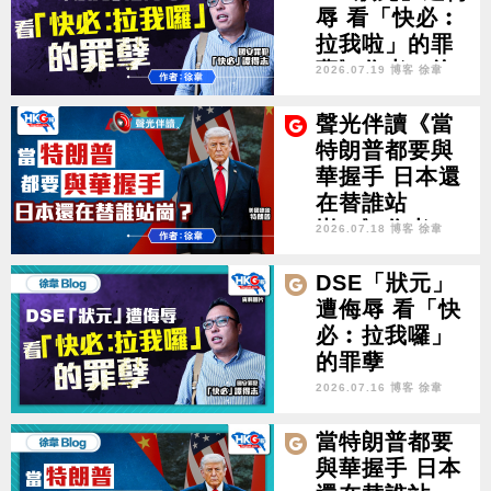
辱 看「快必︰
拉我啦」的罪
孽》作者︰徐
2026.07.19 博客 徐韋
韋
聲光伴讀《當
特朗普都要與
華握手 日本還
在替誰站
崗？》作者：
2026.07.18 博客 徐韋
徐韋
DSE「狀元」
遭侮辱 看「快
必︰拉我囉」
的罪孽
2026.07.16 博客 徐韋
當特朗普都要
與華握手 日本