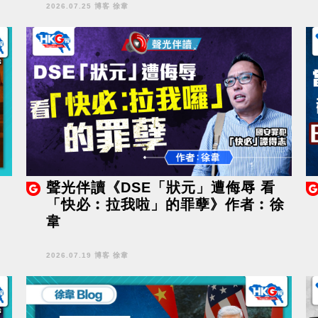
2026.07.25 博客 徐韋
聲光伴讀《DSE「狀元」遭侮辱 看
「快必︰拉我啦」的罪孽》作者︰徐
韋
2026.07.19 博客 徐韋