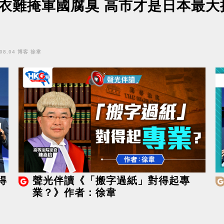
衣難掩軍國腐臭 高市才是日本最大
.08.04 博客 徐韋
得
聲光伴讀《「搬字過紙」對得起專
業？》作者：徐韋