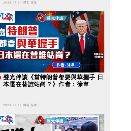
2026.07.24 博客 徐韋
聲光伴讀《當特朗普都要與華握手 日
本還在替誰站崗？》作者：徐韋
2026.07.18 博客 徐韋