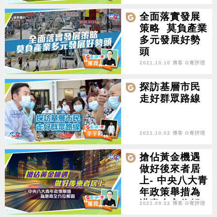
全面落實發展
策略 莫負產業
多元發展好勢
頭
2021.10.10 博客 G青評理
探訪基層市民
走好群眾路線
2021.10.02 博客 G青評理
搶佔黃金機遇
做好後來者居
上- 中央八大青
年政策舉措為
港青全方位解
2021.09.22 博客 G青評理
困