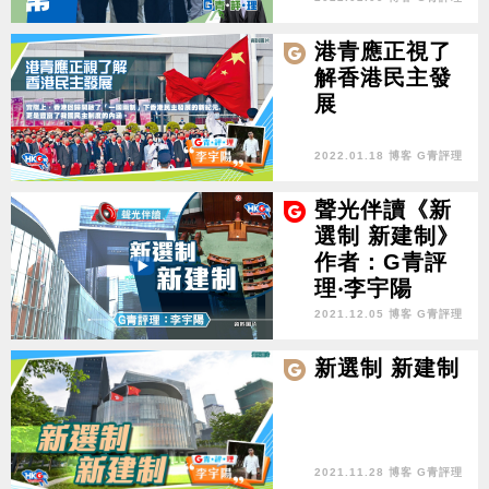
港青應正視了
解香港民主發
展
2022.01.18 博客 G青評理
聲光伴讀《新
選制 新建制》
作者：G青評
理‧李宇陽
2021.12.05 博客 G青評理
新選制 新建制
2021.11.28 博客 G青評理