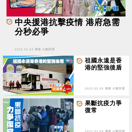
中央援港抗擊疫情 港府急需
分秒必爭
2022.02.23 博客 G青評理
祖國永遠是香
港的堅強後盾
2022.02.20 博客 G青評理
果斷抗疫力爭
復常
2022.02.09 博客 G青評理