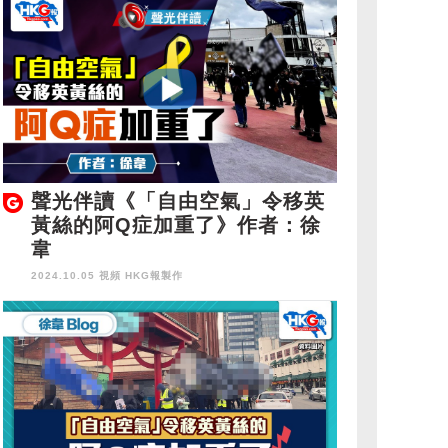
聲光伴讀《「自由空氣」令移英
黃絲的阿Q症加重了》作者：徐
韋
2024.10.05 視頻
HKG報製作