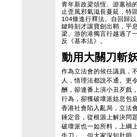
青年新政梁頌恆、游蕙禎
止歪風邪氣滋長蔓延，特
104條進行釋法。自回歸
鍵時刻才讓寶劍出鞘，平
梁、游的港獨言行越過了
反《基本法》。
動用大關刀斬
作為立法會的候任議員，
人，情理法都說不通。更
酬，卻連番上演小丑歹戲
行為，卻獲破壞派姑息包
香港社會陷入亂局，立法
錘定音，從根源上解決問
破壞派也一如所料，上綱
牛刀」。但大家深知肚明