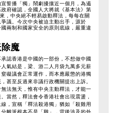
的宣誓播「獨」鬧劇擾攘近一個月，為遏
區政府確認，全國人大將就《基本法》第
以來，中央絕不輕易啟動釋法，每每在關
息爭議。今次中央被迫主動出手，源於
一國兩制和國家安全的原則底線，嚴重違
妖除魔
不承認香港是中國的一部份，不想做中國
令人氣結是，梁、游二人月袋九萬多元薪
，窒礙議會正常運作，而本應嚴懲的港獨
庇，甚至反過來非議行政機關提出上訴。
會無法無天，惟有中央主動釋法，才能一
題。當然，釋法會令香港社會出現震盪，
上線，宣稱「釋法殺港獨」猶如「殺雞用
，分離派根本不是「雞」，背後涉及的外