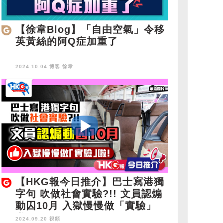
【徐韋Blog】「自由空氣」令移
英黃絲的阿Q症加重了
2024.10.04 博客
徐韋
【HKG報今日推介】巴士寫港獨
字句 吹做社會實驗?!! 文員認煽
動囚10月 入獄慢慢做「實驗」
啦！
2024.09.20 視頻