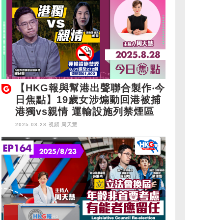
【HKG報與幫港出聲聯合製作‧今
日焦點】19歲女涉煽動回港被捕
港獨vs親情 運輸設施列禁煙區
8.31擴至272個 違例罰$1,500
2025.08.28 視頻
周天慧