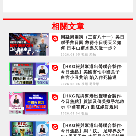
相關文章
周融周圍講（三百八十一）美日
聯手救日圓 救得今日明天又如
何 日本山窮水盡又近一步？
2026.08.05 視頻
周融
【HKG報與幫港出聲聯合製作‧
今日焦點】美國害怕中國瓜子
白宮小丑共治 陷入作死輪迴
2026.08.05 視頻
周天慧
【HKG報與幫港出聲聯合製作‧
今日焦點】貿談及傳美擬爭地啟
示 中國有實力 劃紅線訂規則
2026.08.04 視頻
【HKG報與幫港出聲聯合製作‧
今日焦點】剿「奴」 足球界反F