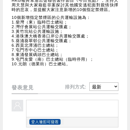
HKG報與幫港出聲聯合製作節目《今日焦點》，主持人
周天慧與大家藉藍菲案探討其他國安逃犯面對親情抉擇
時的悲哀，並提醒大家注意新增的10個指定禁煙區。
10個新增指定禁煙區的公共運輸設施為：
1.柴灣（東）臨時巴士總站；
2.灣仔會展站公共運輸交匯處；
3.黃竹坑站公共運輸設施；
4.港珠澳大橋香港口岸公共運輸交匯處；
5.葵涌葵翠邨公共運輸交匯處；
6.西貢北潭涌巴士總站；
7.屯門市中心巴士總站；
8.東涌發展碼頭巴士總站；
9.屯門友愛（南）巴士總站（臨時停用）；
10.元朗（德業街）巴士總站。
排列方式:
發表意見