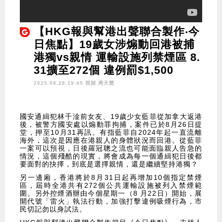
【HKG報與幫港出聲聯合製作‧今
日焦點】19歲女涉煽動回港被捕
港獨vs親情 運輸設施列禁煙區 8.
31擴至272個 違例罰$1,500
2025.08.28 19:45 視頻
周天慧
國安通緝犯林千淦前女友、19歲少女藍菲從加拿大返港
後，被警方國安處以煽動罪拘捕，案件已於8月26日提
堂，押至10月31再訊。有指藍菲自2024年起一直流離
海外，這次是因應在港親人的身體狀況而回港。從藍菲
一案可以預視，日後羅冠聰之流也可能面臨親人告急的
情況，這個殘酷的現實，將會成為每一個通緝犯日後都
要面對的抉擇，到底是選擇親情，還是繼續堅持港獨？
另一邊廂，香港將於8月31日起再增加10個指定禁煙
區，屆時全港共有272個公共運輸設施被列入禁煙範
圍。另外控煙酒辦由今個星期一（8 月22日）開始，展
開代號「雷火」執法行動，加強打擊違例吸煙行為，市
民切記勿以身試法。