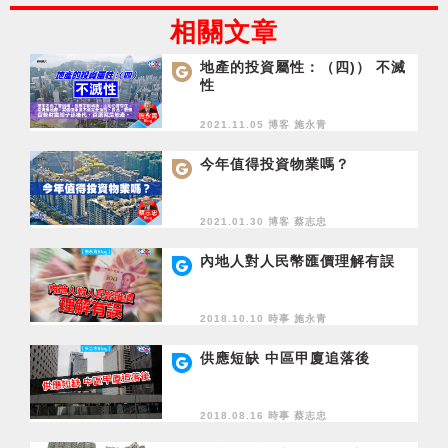
相關文章
地產的投資屬性：（四)） 不滅
性
2021.11.05 博客
施永青
今年值得投資物業嗎？
2021.01.30 博客
蔡志忠
內地人對人民幣匯價理解有誤
2018.10.10 時事
施永青
供應短缺 中區甲廈追落後
2018.08.16 時事
蔡志忠