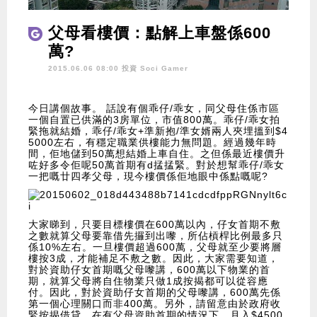
父母看樓價：點解上車盤係600
萬?
2015.06.06 08:00 投資
Soci Gamer
今日講個故事。 話說有個乖仔/乖女，同父母住係市區
一個自置已供滿的3房單位，市值800萬。乖仔/乖女拍
緊拖就結婚，乖仔/乖女+準新抱/準女婿兩人夾埋搵到$4
5000左右，有穩定職業供樓能力無問題。經過幾年時
間，佢地儲到50萬想結婚上車自住。之但係最近樓價升
咗好多令佢呢50萬首期有d掹掹緊。對於想幫乖仔/乖女
一把嘅廿四孝父母，現今樓價係佢地眼中係點嘅呢?
大家睇到，只要目標樓價在600萬以內，仔女首期不敷
之數就算父母要靠借先攞到出嚟，所佔槓桿比例最多只
係10%左右。一旦樓價超過600萬，父母就至少要將層
樓按3成，才能補足不敷之數。因此，大家需要知道，
對於資助仔女首期嘅父母嚟講，600萬以下物業的首
期，就算父母將自住物業只做1成按揭都可以從容應
付。因此，對於資助仔女首期的父母嚟講，600萬先係
第一個心理關口而非400萬。另外，請留意由於政府收
緊按揭借貸，在有父母資助首期的情況下，月入$4500