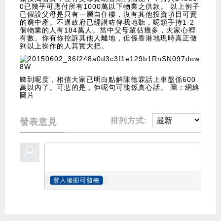
0已幾乎可應付所有1000萬以下物業之供款。 以上例子
已假設父母是只有一層自住樓，沒有其他投資項目可賣
的窮中產。不過政府已經講咗俾我地聽，呢類手持1-2
個物業的人有184萬人。當中父母輩佔幾多，大家心裡
有數。你有你控訴其他人離地，但係香港地現時真正做
到以上操作的人其實大把。
睇到呢度，相信大家已明白點解陳德霖話上車盤係600
萬以內了。可悲的是，佢呢句可能係真心話。 圖：網絡
圖片
排列方式:
發表意見