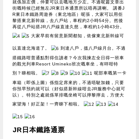
就係加左價，仲要可以去嘅地方少左。不過呢篇文章出
街嘅時候已經無左JR東日本通票所以唔再講喇。 講番J
R東日本鐵路周遊券（東北地區）呢張，大家可以用佢
黎搭東北新幹線，去八戶站，車程約2小時54分。然後
再從八戶站搭JR八戶線直達久慈，車程約1小時43分。
大家早前有留意新聞都知，依傢東北新幹線可
以直達北海道了。
到達八戶，搵八戶線月台。不過
搭鐵路咁普通點對得住讀者？今次我揀左全日得一班車
的觀光列車Resort Umineko班次嘅車坐，有咩咁特
別？睇相啦。
呢部車嘅第一卡
車箱（即係上圖）係指定席來的，不過唔駛加錢，只要
你預早預約就可以（好似搭新幹線咁去JR服務中心就可
以）。特別之處就係單排嘅坐椅可以擰黎擰去，方便大
家望海！好正架！一齊睇下相啦。
JR日本鐵路通票