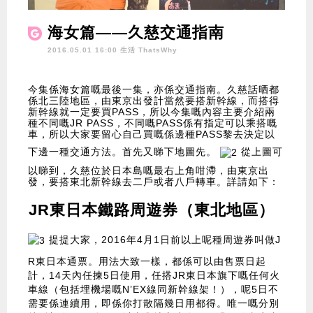
海女篇——久慈交通指南
2016.05.01 16:00 生活
ThatsWhy
今集係海女篇嘅最後一集，亦係交通指南。久慈話晒都
係北三陸地區，由東京出發計當然要搭新幹線，而搭得
新幹線就一定要買PASS，所以今集嘅內容主要介紹兩
種不同嘅JR PASS，不同嘅PASS係有指定可以乘搭嘅
車，所以大家要留心自己買嘅係邊種PASS黎去決定以
下邊一種交通方法。首先又睇下地圖先。
從上圖可
以睇到，久慈位於日本島嘅最右上角咁滯，由東京出
發，要搭東北新幹線去二戶或者八戶轉車。詳請如下：
JR東日本鐵路周遊券（東北地區）
提提大家，2016年4月1日前以上呢種周遊券叫做J
R東日本通票。用法大致一樣，都係可以由售票日起
計，14天內任揀5日使用，任搭JR東日本旗下嘅任何火
車線（包括埋機場嘅N’EX線同新幹線架！），呢5日不
需要係連續用，即係你打散隔幾日用都得。唯一嘅分別