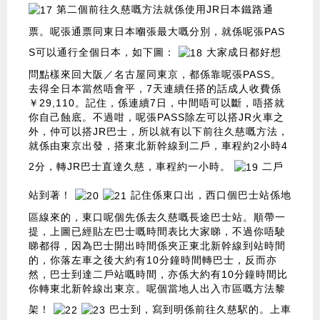
第二個前往久慈嘅方法就係使用JR日本鐵路通
票。呢張通票同東日本嗰張最大嘅分別，就係呢張PAS
S可以通行全個日本，如下圖：
大家成日都好想
問點樣來回大阪／名古屋同東京，都係靠呢張PASS。
去得全日本當然唔會平，7天連續任搭的話成人收費係
￥29,110。記住，係連續7日，中間唔可以斷，唔搭就
你自己蝕底。不過咁，呢張PASS除左可以搭JR火車之
外，仲可以搭JR巴士，所以就有以下前往久慈嘅方法，
就係由東京出發，搭東北新幹線到二戶，車程約2小時4
2分，轉JR巴士直達久慈，車程約一小時。
二戶
站到著！
記住係東口出，西口個巴士站係地
區線來的，東口呢個先係去久慈嘅長途巴士站。順帶一
提，上圖已經貼左巴士嘅時間表比大家睇，不過你唔駛
睇都得，因為巴士開出時間係夾正東北新幹線到站時間
的，你落左車之後大約有10分鐘時間轉巴士，反而亦
然，巴士到達二戶站嘅時間，亦係大約有10分鐘時間比
你轉東北新幹線出東京。呢個當地人出入市區嘅方法黎
架！
巴士到，寫到明係前往久慈駅的。上車