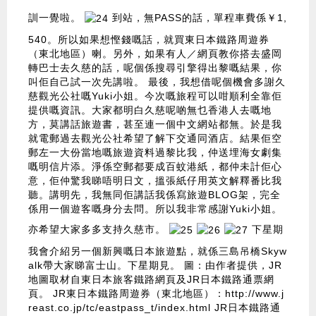
訓一覺啦。
到站，無PASS的話，單程車費係￥1,
540。所以如果想慳錢嘅話，就買東日本鐵路周遊券
（東北地區）喇。另外，如果有人／網頁教你搭去盛岡
轉巴士去久慈的話，呢個係搜尋引擎得出黎嘅結果，你
叫佢自己試一次先講啦。 最後，我想借呢個機會多謝久
慈觀光公社嘅Yuki小姐。今次嘅旅程可以咁順利全靠佢
提供嘅資訊。大家都明白久慈呢啲無乜香港人去嘅地
方，莫講話旅遊書，甚至連一個中文網站都無。於是我
就電郵過去觀光公社希望了解下交通同酒店。結果佢空
郵左一大份當地嘅旅遊資料過黎比我，仲送埋海女劇集
嘅明信片添。淨係空郵都要成百蚊港紙，都仲未計佢心
意，佢仲驚我睇唔明日文，搵張紙仔用英文解釋番比我
聽。講明先，我無同佢講話我係寫旅遊BLOG架，完全
係用一個遊客嘅身分去問。所以我非常感謝Yuki小姐。
亦希望大家多多支持久慈市。
下星期
我會介紹另一個新興嘅日本旅遊點，就係三島吊橋Skyw
alk帶大家睇富士山。下星期見。 圖：由作者提供，JR
地圖取材自東日本旅客鐵路網頁及JR日本鐵路通票網
頁。 JR東日本鐵路周遊券（東北地區）：
http://www.j
reast.co.jp/tc/eastpass_t/index.html
JR日本鐵路通