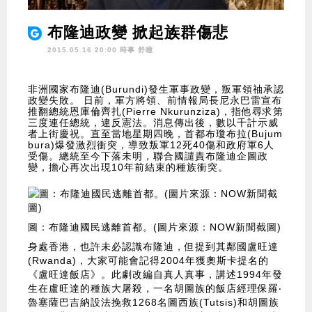
布隆迪政變 掀起族群傷悲
2015.05.16 20:00 時事
舒瞳
非洲國家布隆迪(Burundi)發生軍事政變，叛軍領䄂承認
政變失敗。 日前，軍方將領、前情報局長尼永巴雷宣布
推翻總統恩庫倫齊扎(Pierre Nkurunziza)，指他尋求第
三度連任總統，違反憲法。消息傳出後，數以千計示威
者上街慶祝。直至當地星期四晚，首都布瓊布拉(Bujum
bura)爆發激烈衝突，導致叛軍12死40傷和政府軍6人
受傷。總統至今下落未明，聯合國譴責布隆迪企圖政
變，擔心再次出現10年前結束的種族衝突。
圖：布隆迪國民逃離首都。(圖片來源：NOW新聞截圖)
身處香港，也許未必認識布隆迪，但提到其鄰國盧旺達
(Rwanda)，大家可能會記得2004年獲奧斯卡提名的
《盧旺達飯店》。此劇改編自真人真事，講述1994年發
生在盧旺達的種族大屠殺，一名胡圖族的飯店經理保羅‧
魯塞薩巴吉納設法挽救1268名圖西族(Tutsis)和胡圖族