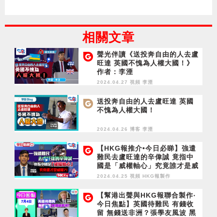
相關文章
聲光伴讀《送投奔自由的人去盧
旺達 英國不愧為人權大國！》
作者：李湮
2024.04.27 視頻
李湮
送投奔自由的人去盧旺達 英國
不愧為人權大國！
2024.04.26 博客
李湮
【HKG報推介•今日必睇】強遣
難民去盧旺達的辛偉誠 竟指中
國是「威權軸心」究竟誰才是威
權？！
2024.04.25 視頻
HKG報製作
【幫港出聲與HKG報聯合製作‧
今日焦點】英國待難民 有錢收
留 無錢送非洲？張學友風波 黑