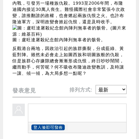
內戰，引發另一場種族仇殺。1993至2006年間，布隆
迪國內接近30萬人喪生。難怪國際社會非常緊張今次政
變，誰推翻誰的政權，也會燃起兩族仇恨之火。也許布
隆迪軍方，深明政變會掀起仇恨，還是及時收手。
圖：盧旺達屠殺紀念館內陣列無辜者的骸骨。
反觀港台兩地，因政治引起的族群撕裂，分成藍綠、黃
藍對陣。雖然未必會走上如圖西族和胡圖族般的仇殺，
但是族群心存嫌隙總會漸漸形成仇恨，終日吵吵鬧鬧，
繼而動手，何苦呢？何不吸收布隆迪政變教訓，及時讓
一讓、傾一傾，為大局多想一點呢？
排列方式:
發表意見