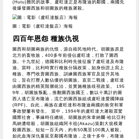
(Hutu)難民的故事。盧旺達正是布隆迪的鄰國，兩國先
後爆發圖西族和胡圖族的種族屠殺。
圖：電影《盧旺達飯店》海報
四百年恩怨 種族仇視
圖西和胡圖兩族的仇恨，源自殖民地時代。胡圖族原是
北方的畜牧族，400多年前侵佔盧旺達，打敗了圖西
族。十九世紀，德國和比利時先後征服了盧旺達及布隆
迪。當時，比利時實行種族分隔政策，如身份證上寫上
種族、專門收賣圖西族、訓練圖西族軍官及提升其地
位，旨在打壓人數佔優的胡圖族。直至二戰後，盧旺達
由圖西族的精英階層統治，並實施種族歧視政策。 195
9年，胡圖族叛亂，推翻圖西族國王，數以十萬計的圖
西人逃亡至布隆迪，流亡的圖西族組成盧旺達愛國陣線
(RPF)。自此，兩族在盧旺達和布隆迪兩國的衝突和軍
事政變屢有發生。 當中，1994年的盧旺達大屠殺震驚
國際社會，事緣時任總統、胡圖族的朱韋納爾‧哈比亞利
馬納遭暗殺，胡圖族組織阿卡祖(Akazu)策劃大規模屠
殺圖西族。短短一百天內，約有50萬至100萬人被殺。
如此血海深仇蔓延至鄰國布隆迪，之後十多年，布隆迪