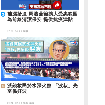
補漏拾遺 周浩鼎籲擴大受惠範圍
為前線清潔保安 提供抗疫津貼
2022.04.23 時事
派錢救民於水深火熱 「波叔」先
至係好波
2022.02.03 博客
葉鳴