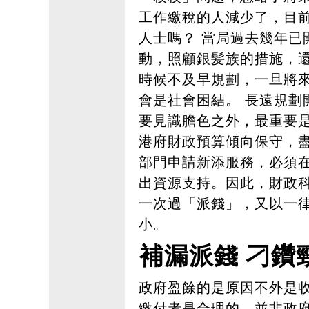
工作繳稅的人減少了，目
人士嗎？ 當局過去幾年已
動，照顧銀髪族的措施，
時候不及早規劃，一旦將
會是社會困結。 長遠規劃
要見識膽色之外，最重要
港府財政預算傾向保守，
部門申請新添服務，必須
出資源支持。因此，財政
一次過「派錢」，又以一
小。
補漏派錢 刁鑽
政府盈餘的是原因不外是
繳付者是合理的，並非政