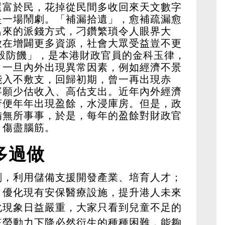
還富於民，花掉從民間多收回來天文數字
是一場鬧劇。「補漏拾遺」，愈補疏漏愈
出來的派錢方式，刁鑽繁瑣令人眼界大
放在增闢更多資源，社會大眾受益豈不更
穀防饑」，是本港財政官員的金科玉律，
，一旦內外出現異常因素，例如經濟不景
能入不敷支，回歸初期，曾一再出現赤
寧願少估收入、高估支出。近年內外經濟
府便年年出現盈餘，水浸庫房。但是，政
備無所事事，於是，每年的盈餘對財政官
，傷盡腦筋。
多過做
劃，利用儲備支援開發產業、培育人才；
，優化現有安保醫療設施，提升港人未來
化現象日益嚴重，大家只看到兒童不足的
來勞動力下降必然衍生的種種困難，能夠