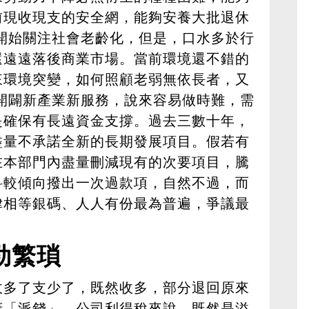
前現收現支的安全網，能夠安養大批退休
開始關注社會老齡化，但是，口水多於行
還遠遠落後商業市場。當前環境還不錯的
來環境突變，如何照顧老弱無依長者，又
開闢新產業新服務，說來容易做時難，需
是確保有長遠資金支撐。過去三數十年，
盡量不承諾全新的長期發展項目。假若有
在本部門內盡量刪減現有的次要項目，騰
科較傾向撥出一次過款項，自然不過，而
律相等銀碼、人人有份最為普遍，爭議最
勁繁瑣
收多了支少了，既然收多，部分退回原來
府「派錢」，公司利得稅來說，既然是溢