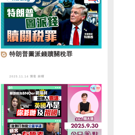
特朗普圖派錢贖關稅罪
2025.11.14 博客
林暉