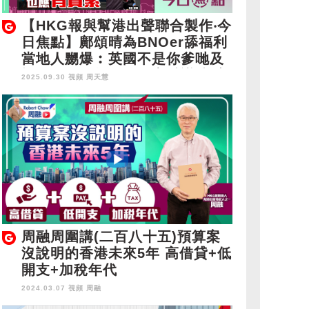
【HKG報與幫港出聲聯合製作‧今
日焦點】鄺頌晴為BNOer舔福利
當地人嬲爆︰英國不是你爹哋及
祖國！放題打包掀公審爭議 顧客
2025.09.30 視頻
周天慧
也應有質素
周融周圍講(二百八十五)預算案
沒說明的香港未來5年 高借貸+低
開支+加稅年代
2024.03.07 視頻
周融