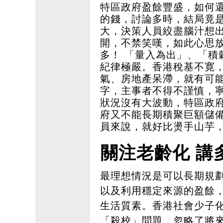
特區政府盈餘豐盛，如何
的錢，討論多時，結局竟
大，決策人員絞盡腦汁想
開，不禁笑嘆，如此心思
多！ 「量入為出」、「積
紀律極嚴。香港稅基不寛
氣、房地產呆滯，就有可
字，主事者不得不謹慎，
狀況沒有大波動，特區政
府又不能長期積聚巨額儲
員來說，就好比燙手山芋
關注老齡化 講
最理想情況是可以長期規
以及利用穩定來源的盈餘
生活質素。香港社會少子
「殺校」問題，忽略了將