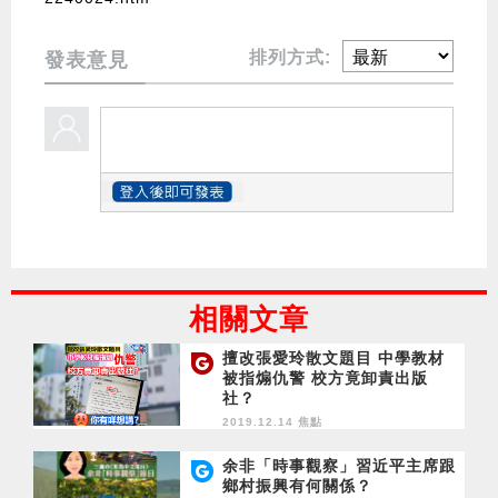
排列方式:
發表意見
相關文章
擅改張愛玲散文題目 中學教材
被指煽仇警 校方竟卸責出版
社？
2019.12.14 焦點
余非「時事觀察」習近平主席跟
鄉村振興有何關係？