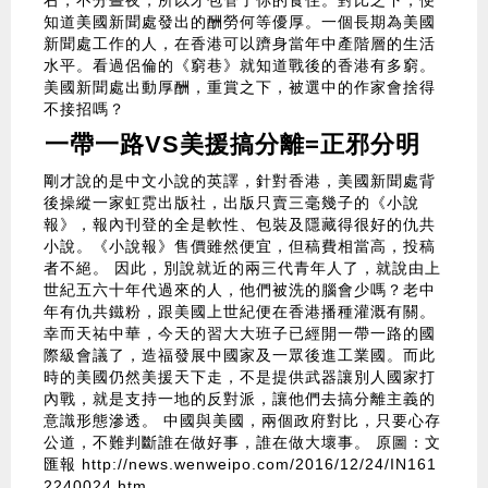
右，不分晝夜，所以才包管了你的食住。對比之下，便
知道美國新聞處發出的酬勞何等優厚。一個長期為美國
新聞處工作的人，在香港可以躋身當年中產階層的生活
水平。看過侶倫的《窮巷》就知道戰後的香港有多窮。
美國新聞處出動厚酬，重賞之下，被選中的作家會捨得
不接招嗎？
一帶一路VS美援搞分離=正邪分明
剛才說的是中文小說的英譯，針對香港，美國新聞處背
後操縱一家虹霓出版社，出版只賣三毫幾子的《小說
報》，報內刊登的全是軟性、包裝及隱藏得很好的仇共
小說。《小說報》售價雖然便宜，但稿費相當高，投稿
者不絕。 因此，別說就近的兩三代青年人了，就說由上
世紀五六十年代過來的人，他們被洗的腦會少嗎？老中
年有仇共鐵粉，跟美國上世紀便在香港播種灌溉有關。
幸而天祐中華，今天的習大大班子已經開一帶一路的國
際級會議了，造福發展中國家及一眾後進工業國。而此
時的美國仍然美援天下走，不是提供武器讓別人國家打
內戰，就是支持一地的反對派，讓他們去搞分離主義的
意識形態滲透。 中國與美國，兩個政府對比，只要心存
公道，不難判斷誰在做好事，誰在做大壞事。
原圖：文
匯報
http://news.wenweipo.com/2016/12/24/IN161
2240024.htm