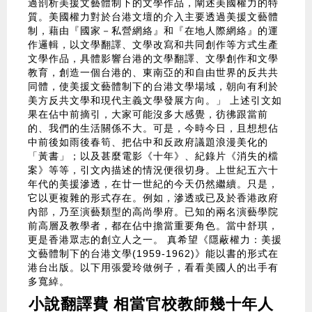
過剖析美援文藝體制下的文學作品，闡述美國權力的特
質。美國權力對於台港文壇的介入主要透過美援文藝體
制，藉由『國家－私營網絡』和『在地人際網絡』的運
作邏輯，以文學翻譯、文學改寫和共同創作等方式生產
文學作品，具體影響台港的文學翻譯、文學創作和文學
教育，創造一個台港的、東南亞的和自由世界的反共共
同體，使美援文藝體制下的台港文學場域，朝向有利於
美方反共文學和現代主義文學發展方向。」 上述引文如
果在佔中前摘引，大家可能沒多大感覺，彷彿跟當前
的、我們的生活關係不大。可是，今時今日，且想想佔
中前後如雨後春筍、把佔中和反政府議題浪漫美化的
「黃書」；以及甚麼電影《十年》、紀錄片《消失的檔
案》等等，引文內描述的情況便很切身。上世紀五六十
年代的美援滲透，在廿一世紀的今天仍然繼續。只是，
它以更複雜的形式存在。例如，滲透或已及於香港政府
內部，乃至演藝類型的高尚學府。已知的兩名演藝學院
前高層及教學者，都在佔中擔當重要角色。當中舒琪，
更是香港眾志的創立人之一。 真希望《隱蔽權力：美援
文藝體制下的台港文學(1959-1962)》能以書的形式在
港台出版。以下用張愛玲做例子，看看美國人的出手有
多寬綽。
小說翻譯費 相當官校教師幾十年人