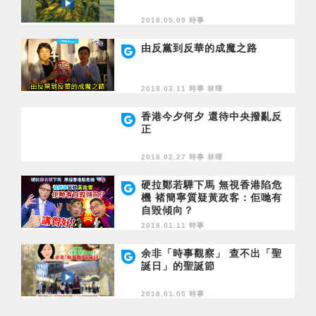
2018.05.09 時事
由反黨到反華的成魔之路
2018.03.11 時事
林暉
香港今夕何夕 還待中央撥亂反
正
2018.02.27 時事
林暉
硬拉鄭若驊下馬 無視香港陷危
機 褚簡寧質疑黃政客：佢哋有
自毀傾向？
2018.01.11 時事
余非「時事觀察」 查不出「聖
誕日」的聖誕節
2018.01.05 時事