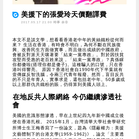
美援下的張愛玲天價翻譯費
2017.05.17 21:00 時事
余非
本文不是談文學，想看看香港老中年的黃絲鐵粉從何而
來？ 生活在香港，有時會不明白，為何不斷在民族復
興、改善民生方面做實事，而且做出成績的中國政府，
會被反對派天天嚷著要「結束一黨專政」。對於因扶貧
攻堅而受惠的老百姓來說，「結束一黨專政」？真係睬
你都傻啦(搭理你都是傻子)。這種騙人的口號，只在香
港叫得響亮。 原因？香港社會自1990年代下半葉就有
壹傳媒反智洗腦，令兩三代青年報廢。然而，盲目反共
的不只是年青人，實事求是，還包括老中年。50多歲或
以上那群仇共鐵粉的賬，仍得算到美國人頭上。
在地反共人際網絡 今仍繼續滲透社
會
美國的意識形態滲透，早在上世紀四九年新中國成立後
便在香港扎根。 2015年1月，台灣清華大學社會學研究
所博士生王梅香寫了一份論文，題為《隱蔽權力：美援
文藝體制下的台港文學(1959-1962)》，論文「主要透