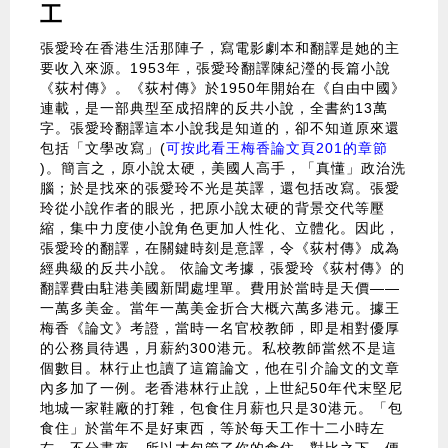
工
張愛玲在香港生活那陣子，寫電影劇本和翻譯是她的主
要收入來源。1953年，張愛玲翻譯陳紀瀅的長篇小說
《荻村傳》。《荻村傳》於1950年開始在《自由中國》
連載，是一部典型至成招牌的反共小說，全書約13萬
字。張愛玲翻譯這本小說我是知道的，卻不知道原來還
包括「文學改寫」(
可按此看王梅香論文頁201的章節
)。簡言之，原小說太硬，美國人高手，「真懂」政治洗
腦；於是找來的張愛玲不光是英譯，還包括改寫。張愛
玲從小說作者的眼光，把原小說太硬的背景交代等壓
縮，集中力度使小說角色更加人性化、立體化。因此，
張愛玲的翻譯，在關鍵時刻是意譯，令《荻村傳》成為
經典級的反共小說。 依論文考據，張愛玲《荻村傳》的
翻譯費由駐港美國新聞處埋單。費用於當時是天價——
一萬多美金。當年一萬美金折合大概六萬多港元。據王
梅香《論文》考證，當時一名官校教師，即是相對優厚
的公務員待遇，月薪約300港元。私校教師當然不是這
個數目。林行止也讀了這篇論文，他在引介論文的文章
內多加了一例。老香港林行止說，上世紀50年代末堅尼
地城一家鞋廠的打雜，包食住月薪也只是30港元。「包
食住」於當年不是好東西，等於每天工作十二小時左