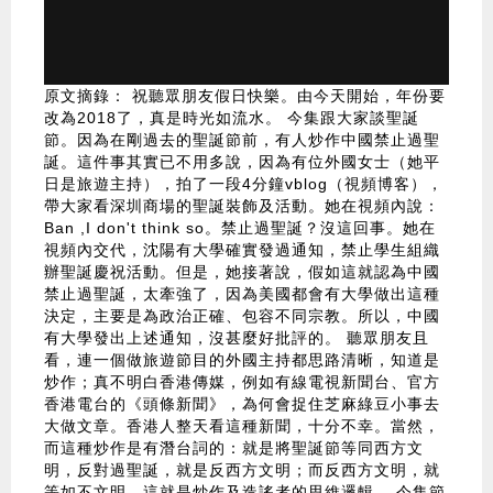
原文摘錄： 祝聽眾朋友假日快樂。由今天開始，年份要
改為2018了，真是時光如流水。 今集跟大家談聖誕
節。因為在剛過去的聖誕節前，有人炒作中國禁止過聖
誕。這件事其實已不用多說，因為有位外國女士（她平
日是旅遊主持），拍了一段4分鐘vblog（視頻博客），
帶大家看深圳商場的聖誕裝飾及活動。她在視頻內說：
Ban ,I don't think so。禁止過聖誕？沒這回事。她在
視頻內交代，沈陽有大學確實發過通知，禁止學生組織
辦聖誕慶祝活動。但是，她接著說，假如這就認為中國
禁止過聖誕，太牽強了，因為美國都會有大學做出這種
決定，主要是為政治正確、包容不同宗教。所以，中國
有大學發出上述通知，沒甚麼好批評的。 聽眾朋友且
看，連一個做旅遊節目的外國主持都思路清晰，知道是
炒作；真不明白香港傳媒，例如有線電視新聞台、官方
香港電台的《頭條新聞》，為何會捉住芝麻綠豆小事去
大做文章。香港人整天看這種新聞，十分不幸。當然，
而這種炒作是有潛台詞的：就是將聖誕節等同西方文
明，反對過聖誕，就是反西方文明；而反西方文明，就
等如不文明。這就是炒作及造謠者的思維邏輯。 今集節