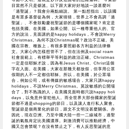
目當然不只是僻謠。以下跟大家好好地談一談甚麼叫
「過聖誕」？我會分兩點細說。 第一點想指出，以該國
是有眾多基督徒為例，大家猜猜，世界上不會高調「過
聖誕」、不會鼓勵慶祝聖誕節的是哪個國家呢？肯定是
包括美國。在美國，如果公開、以一種尊重他人的、官
方的說法，見面講的是happy holidays，不會說Merry
Christmas。為何不說Christmas呢？政治不正確。美
國在宗教、種族上，有很多要照顧各方利益的法律條
文。大家心內怎樣想管不了，但在法例及social roam
社會規範上，有標舉平等利益的政治正確。Christmas
一定是信耶穌才說，因為有Jesus Christ、Christ這個
字在入面。在美國，大家在那幾天都放假，但享用公眾
假期的人不一定都信耶穌。所以，在美國，於公眾場
合，例如公司，或有傳媒的敏感場合，大家只講happy
holidays，不說Merry Christmas。莫說敏感的公開場
合了，對不熟識的人，在美國見面時都只說happy holi
days，以免意外冒犯他人。而全世界大部份國家的聖誕
節都不過是shopping的節日，以及讓人進行私人聚會。
聖誕節是個商業化的節日，跟文不文明沒甚麼關係。亦
因此，現在亞洲、乃至中國大陸一些一二線城市，過聖
誕的氣氛肯定比美國濃厚。刺激消費可以推動經濟，中
國又怎會禁呢？在沒有禁止之下，有人反思聖誕的意