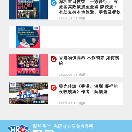
深圳首日恢復「一簽多行」 有
旅客冀政策擴至全國 陳茂波：
有助支持本地旅遊、零售及餐飲
等行業
2024.12.01 時事
香港物價高昂 不作調節 如何繽
紛
2023.09.25 焦點
聲光伴讀《香港、深圳 哪裡的
夜較繽紛》作者：阮樂遊
2023.09.24 視頻
關於我們
私隱政策及免責聲明