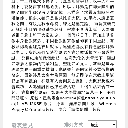
度，十二月底天候轉寒，而且是雨雪季節，牧羊人和羊
群不可能仍留在野地過夜。所以，耶穌是在哪天降生的
呢？由於聖經沒有明文記載，只描寫了場景及相關的生
活細節，很多人都只是嘗試推算大概。結果有人說是夏
秋之間，有說是秋末冬初，總之是無定論。 而認真研究
耶穌出生日的那些基督教派，根本不會過聖誕，因為知
道那是君士坦丁大帝敲定、一個假的日子。再加上基督
教本身教派繁多，不同教派對宗教信仰有不同重點，有
教派認為聖經是神所默示，連聖經都沒有特意記載耶穌
出生日，所以為何要過聖誕呢？這類教派根本不會過聖
誕。 節目結束前做個總結：在商業化的大背景下，聖誕
節牽涉太複雜的商業利益。聖誕節加元旦，甚至是世界
經濟貿易一個重要檔期，也影響部份國家對公眾假期的
釐定。因為涉及太多世俗原因，於是即使在宗教上聖誕
節是有爭議的，卻沒有人會刻意去反對，大概想反也不
會成功。因為聖誕節已跟經濟活動、世俗生活結合在一
起。 這樣的聖誕節，如果有大學嚴肅地反思一下，有何
問題呢？ 原載：星島電台youtube頻道https://youtu.b
e/j1_VBqi2K5E 原片、原圖：無綫新聞片段、Where's
Poppy@Youtube片段、港台「頭條新聞」片段
排列方式:
發表意見