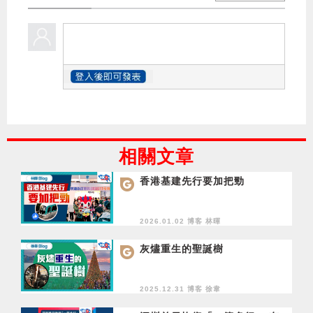
相關文章
香港基建先行要加把勁
2026.01.02 博客
林暉
灰燼重生的聖誕樹
2025.12.31 博客
徐韋