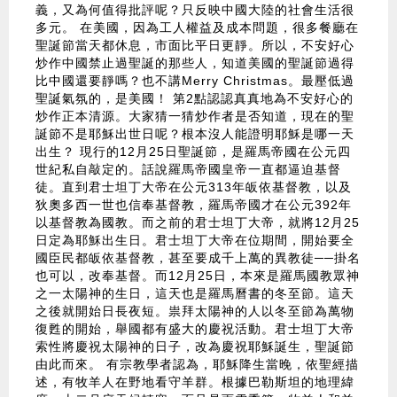
義，又為何值得批評呢？只反映中國大陸的社會生活很
多元。 在美國，因為工人權益及成本問題，很多餐廳在
聖誕節當天都休息，市面比平日更靜。所以，不安好心
炒作中國禁止過聖誕的那些人，知道美國的聖誕節過得
比中國還要靜嗎？也不講Merry Christmas。最壓低過
聖誕氣氛的，是美國！ 第2點認認真真地為不安好心的
炒作正本清源。大家猜一猜炒作者是否知道，現在的聖
誕節不是耶穌出世日呢？根本沒人能證明耶穌是哪一天
出生？ 現行的12月25日聖誕節，是羅馬帝國在公元四
世紀私自敲定的。話說羅馬帝國皇帝一直都逼迫基督
徒。直到君士坦丁大帝在公元313年皈依基督教，以及
狄奧多西一世也信奉基督教，羅馬帝國才在公元392年
以基督教為國教。而之前的君士坦丁大帝，就將12月25
日定為耶穌出生日。君士坦丁大帝在位期間，開始要全
國臣民都皈依基督教，甚至要成千上萬的異教徒──掛名
也可以，改奉基督。而12月25日，本來是羅馬國教眾神
之一太陽神的生日，這天也是羅馬曆書的冬至節。這天
之後就開始日長夜短。祟拜太陽神的人以冬至節為萬物
復甦的開始，舉國都有盛大的慶祝活動。君士坦丁大帝
索性將慶祝太陽神的日子，改為慶祝耶穌誕生，聖誕節
由此而來。 有宗教學者認為，耶穌降生當晚，依聖經描
述，有牧羊人在野地看守羊群。根據巴勒斯坦的地理緯