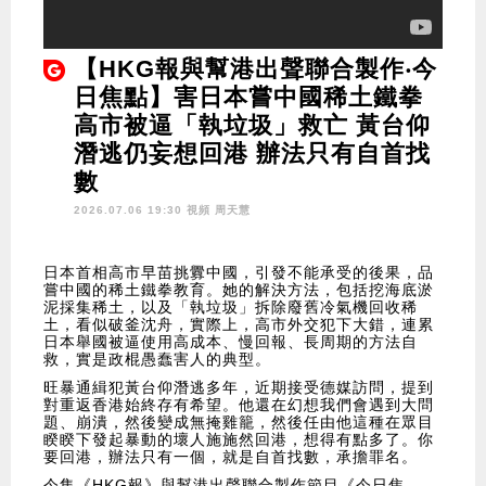
【HKG報與幫港出聲聯合製作‧今
日焦點】害日本嘗中國稀土鐵拳
高市被逼「執垃圾」救亡 黃台仰
潛逃仍妄想回港 辦法只有自首找
數
2026.07.06 19:30 視頻
周天慧
日本首相高市早苗挑釁中國，引發不能承受的後果，品
嘗中國的稀土鐵拳教育。她的解決方法，包括挖海底淤
泥採集稀土，以及「執垃圾」拆除廢舊冷氣機回收稀
土，看似破釜沈舟，實際上，高市外交犯下大錯，連累
日本舉國被逼使用高成本、慢回報、長周期的方法自
救，實是政棍愚蠢害人的典型。
旺暴通緝犯黃台仰潛逃多年，近期接受德媒訪問，提到
對重返香港始終存有希望。他還在幻想我們會遇到大問
題、崩潰，然後變成無掩雞籠，然後任由他這種在眾目
睽睽下發起暴動的壞人施施然回港，想得有點多了。你
要回港，辦法只有一個，就是自首找數，承擔罪名。
今集《HKG報》與幫港出聲聯合製作節目《今日焦