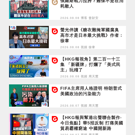
俄羅斯戰力拉胯？難保不是在消
耗敵人
2026.08.08 博客
曾財安
聲光伴讀《糖衣難掩軍國腐臭
高市才是日本最大挑戰》作者：
徐韋
2026.08.08 視頻
徐韋
【HKG報視角】第二百一十三
集 「新疆牌」打爛了「美式民
主」玩殘了
2026.08.08 視頻
周天慧
FIFA主席用人格證明 特朗普式
美國政治的污染能力
2026.08.07 視頻
周天慧
【HKG報與幫港出聲聯合製作‧
今日焦點】華5招反制 打痛美國
貿易霸權窮途 中國開新路
2026.08.07 視頻
周天慧