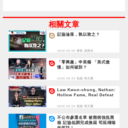
相關文章
記協淪落，孰以致之？
2026.08.09 博客
馮煒光
「零興趣」申美籍 「美式傲
慢」如何破防？
2026.08.09 視頻
周天慧
Law Kwun-chung, Nathan:
Hollow Fame, Real Defeat
2026.08.09 視頻
周天慧
不公布參選名單 被鄧炳強批黑
箱 記協低調完成換屆 苟延殘喘
的笑話！