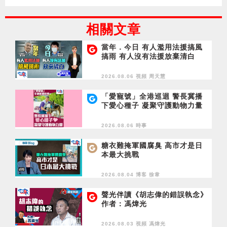
相關文章
當年．今日 有人濫用法援搞風
搞雨 有人沒有法援放棄清白
2026.08.06 視頻
周天慧
「愛寵號」全港巡迴 警長冀播
下愛心種子 凝聚守護動物力量
2026.08.06 時事
糖衣難掩軍國腐臭 高市才是日
本最大挑戰
2026.08.04 博客
徐韋
聲光伴讀《胡志偉的錯誤執念》
作者：馮煒光
2026.08.03 視頻
馮煒光