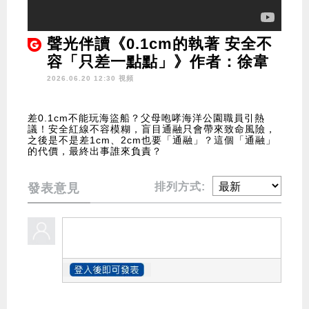
聲光伴讀《0.1cm的執著 安全不
容「只差一點點」》作者：徐韋
2026.06.20 12:30 視頻
差0.1cm不能玩海盜船？父母咆哮海洋公園職員引熱
議！安全紅線不容模糊，盲目通融只會帶來致命風險，
之後是不是差1cm、2cm也要「通融」？這個「通融」
的代價，最終出事誰來負責？
排列方式:
發表意見