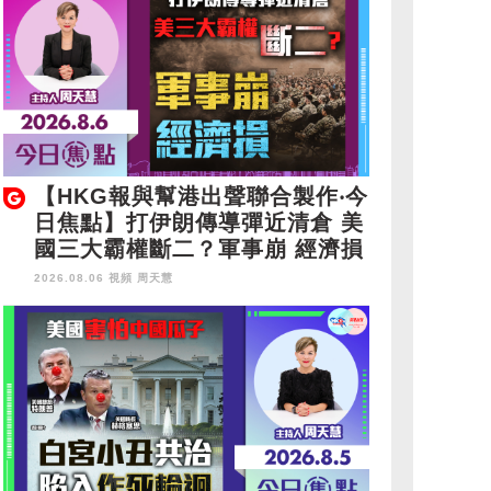
【HKG報與幫港出聲聯合製作‧今
日焦點】打伊朗傳導彈近清倉 美
國三大霸權斷二？軍事崩 經濟損
2026.08.06 視頻
周天慧