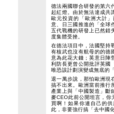
德法兩國聯合研發的第六
起紅燈。由於無法達成共
歐元投資的「歐洲大計」
意、日三國推進的「全球
五代戰機的研發上已然錯
度集體受挫。
在德法項目中，法國堅持
有核武也沒有航母的的德
意為此花大錢；英意日陣
利防長更曾公開批評英國
唯恐該計劃演變成無底的
退一萬步說，那怕歐洲現
搞不出來。歐洲當前推行
產業上與「中國製造」斷
麥CEO此前公開坦言，
買啊！如果你連自己的供
此，非要強行搞「去中國