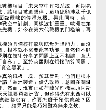
代戰機項目「未來空中作戰系統」近期亮
識，該項目被迫暫停，這項總額涉及千億
面臨嚴峻的停滯危機。與此同時，英、
作戰空中計劃」同樣波折重重。歐洲在第
失先機，如今在第六代戰機的門檻前，再
戰機須具備核打擊與航母升降能力，而沒
國，根本就不需要此等功能，自然也不願
營則在技術分享的問題上互不相讓，意大
「自私」。至於英國則在煩惱預算問題，
「資金黑洞」。
在真的鐵板一塊、預算管夠，他們也根本
所謂「歐洲製造」優先政策，意圖在關鍵
鏈。然而，現實正如荷蘭光刻機巨頭阿斯
你天天說要買歐洲貨，但你得先有東西可以
應鏈都沒有，你要怎麼干預供應鏈？因
化」，結果只能是巧婦難為無米之炊。