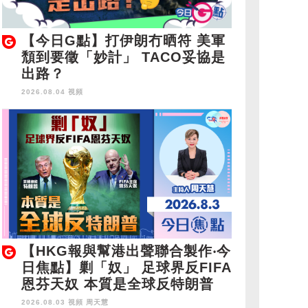
【今日G點】打伊朗冇晒符 美軍
頹到要徵「妙計」 TACO妥協是
出路？
2026.08.04 視頻
【HKG報與幫港出聲聯合製作‧今
日焦點】剿「奴」 足球界反FIFA
恩芬天奴 本質是全球反特朗普
2026.08.03 視頻
周天慧