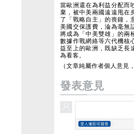
當歐洲還在為利益分配而
棄，被中美兩國遠遠甩在
了「戰略自主」的喪鐘，
美國交保護費，淪為毫無
將成為「中美雙雄」的兩
數據作戰網絡等六代機核
益至上的歐洲，既缺乏長
為看客。
（文章純屬作者個人意見
發表意見