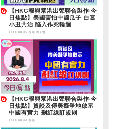
【HKG報與幫港出聲聯合製作‧今
日焦點】美國害怕中國瓜子 白宮
小丑共治 陷入作死輪迴
2026.08.05 視頻
周天慧
【HKG報與幫港出聲聯合製作‧今
日焦點】貿談及傳美擬爭地啟示
中國有實力 劃紅線訂規則
2026.08.04 視頻