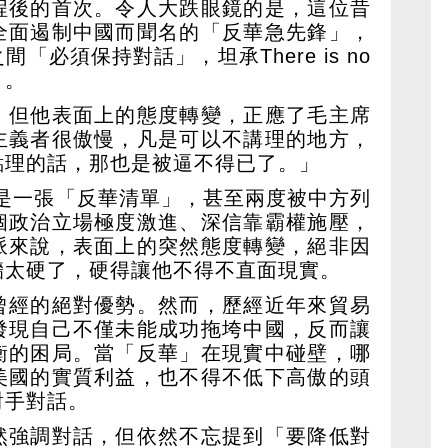
程後的首次。令人大跌眼鏡的是，這位昔
全面遏制中國而聞名的「反華急先鋒」，
「必須保持對話」，坦承There is no
」。
，但他表面上的態度轉變，正應了毛主席
主義者很傲慢，凡是可以不講理的地方，
點理的話，那也是被逼不得已了。」
就是一張「反華清單」，甚至兩度被中方列
個政治立場極度激進、深信靠霸權施壓，
派來說，表面上的突然態度轉變，絕非因
牆太硬了，硬得讓他不得不直面現實。
曾經的絕對優勢。然而，歷經近年來貿易
發現自己不僅未能成功拖垮中國，反而讓
衡的困局。當「反華」在現實中碰壁，哪
美國的實質利益，也不得不低下高傲的頭
對手對話。
然強調對話，但依然不忘提到「要降低對