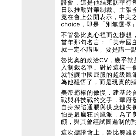
證會，這是他結束訪華行
日以推動對華制裁、主張
竟在會上公開表示，中美之間
choice，即是「別無選擇
不管魯比奧心裡面怎樣想
當年那句名言：「美帝國
就一定不講理。要是講一
魯比奧的政治CV，幾乎
入制裁名單。對於這樣一
就能讓中國屈服的超級鷹
為他醒悟了，而是現實的
美帝霸權的傲慢，建基於
戰與科技戰的交手，華府
自身深陷通脹與供應鏈失
怕是最瘋狂的鷹派，為了
顱，與其曾經試圖遏制的
這次聽證會上，魯比奧雖