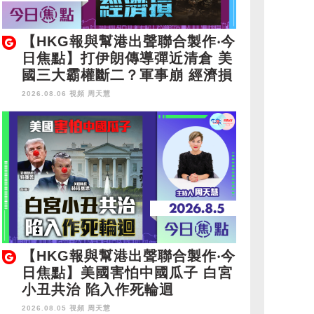
【HKG報與幫港出聲聯合製作‧今
日焦點】打伊朗傳導彈近清倉 美
國三大霸權斷二？軍事崩 經濟損
2026.08.06 視頻
周天慧
【HKG報與幫港出聲聯合製作‧今
日焦點】美國害怕中國瓜子 白宮
小丑共治 陷入作死輪迴
2026.08.05 視頻
周天慧