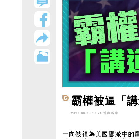
霸權被逼「講
2026.06.03 17:28 博客
徐韋
一向被視為美國鷹派中的