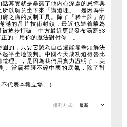
句話其實就是暴露了他內心深處的忌憚與
之所以願意坐下來「講道理」，是因為中
切膚之痛的反制工具。除了「稀土牌」的
滿滿的晶片技術封鎖，最近也隨着華為
而被逐步打破。中方最近更是發布涵蓋63
真正的「用你的魔法對付你」。
蒂固的，只要它認為自己還能靠拳頭解決
平起平坐地談判。中國今天成功迫得魯比
講道理」，是因為我們用實力證明了，美
則。當霸權砸不碎中國的底氣，除了對
，不代表本報立場。）
排列方式: