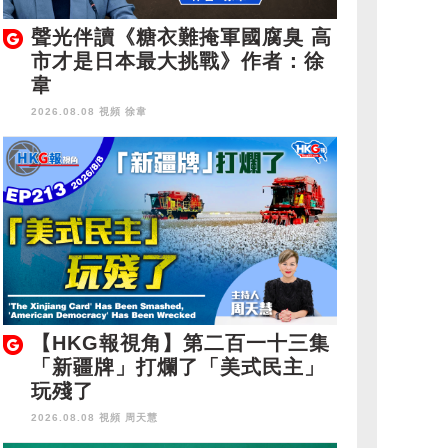
聲光伴讀《糖衣難掩軍國腐臭 高
市才是日本最大挑戰》作者：徐
韋
2026.08.08 視頻
徐韋
【HKG報視角】第二百一十三集
「新疆牌」打爛了「美式民主」
玩殘了
2026.08.08 視頻
周天慧