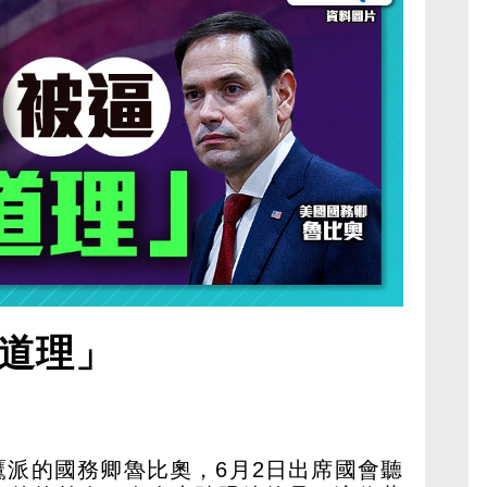
道理」
鷹派的國務卿魯比奧，6月2日出席國會聽