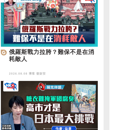
俄羅斯戰力拉胯？難保不是在消
耗敵人
2026.08.08 博客
曾財安