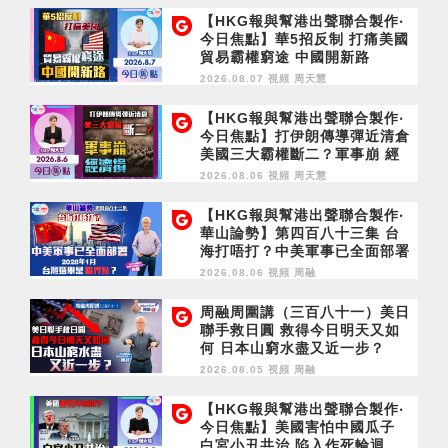
【HKG報與幫港出聲聯合製作‧
今日焦點】華5招反制 打痛美國
貿易霸權窮途 中國開新路
2026.08.07 視頻
周天慧
【HKG報與幫港出聲聯合製作‧
今日焦點】打伊朗傳導彈近清倉
美國三大霸權斷二？軍事崩 經
濟損
2026.08.06 視頻
周天慧
【HKG報與幫港出聲聯合製作‧
華山論勢】第四百八十三集 台
海打唔打？中美軍事已全面部署
2028年1月台灣選舉是臨界點？
2026.08.06 視頻
周融
周融周圍講（三百八十一）美日
聯手救日圓 救得今日明天又如
何 日本山窮水盡又近一步？
2026.08.05 視頻
周融
【HKG報與幫港出聲聯合製作‧
今日焦點】美國害怕中國瓜子
白宮小丑共治 陷入作死輪迴