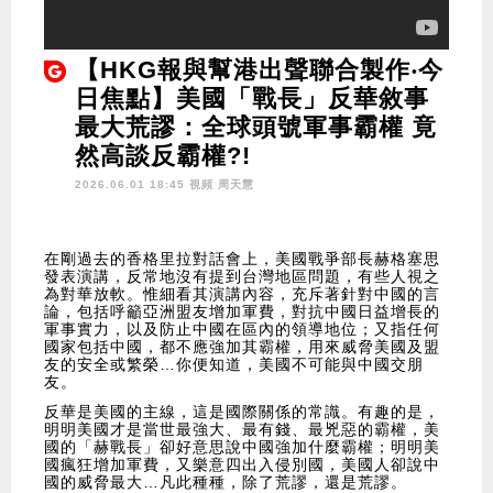
【HKG報與幫港出聲聯合製作‧今
日焦點】美國「戰長」反華敘事
最大荒謬：全球頭號軍事霸權 竟
然高談反霸權?!
2026.06.01 18:45 視頻
周天慧
在剛過去的香格里拉對話會上，美國戰爭部長赫格塞思
發表演講，反常地沒有提到台灣地區問題，有些人視之
為對華放軟。惟細看其演講內容，充斥著針對中國的言
論，包括呼籲亞洲盟友增加軍費，對抗中國日益增長的
軍事實力，以及防止中國在區內的領導地位；又指任何
國家包括中國，都不應強加其霸權，用來威脅美國及盟
友的安全或繁榮…你便知道，美國不可能與中國交朋
友。
反華是美國的主線，這是國際關係的常識。有趣的是，
明明美國才是當世最強大、最有錢、最兇惡的霸權，美
國的「赫戰長」卻好意思說中國強加什麼霸權；明明美
國瘋狂增加軍費，又樂意四出入侵別國，美國人卻說中
國的威脅最大…凡此種種，除了荒謬，還是荒謬。