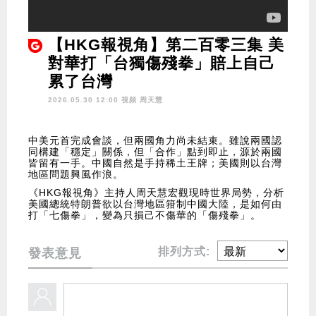
【HKG報視角】第二百零三集 美
對華打「台獨傷殘拳」賠上自己
累了台灣
2026.05.30 12:00 視頻
周天慧
中美元首完成會談，但兩國角力尚未結束。雖說兩國認
同構建「穩定」關係，但「合作」點到即止，源於兩國
皆留有一手。中國自然是手持稀土王牌；美國則以台灣
地區問題興風作浪。
《HKG報視角》主持人周天慧宏觀現時世界局勢，分析
美國總統特朗普欲以台灣地區箝制中國大陸，是如何由
打「七傷拳」，變為只損己不傷華的「傷殘拳」。
排列方式:
發表意見