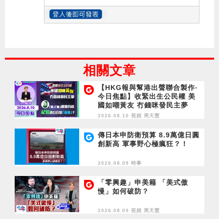
相關文章
【HKG報與幫港出聲聯合製作‧
今日焦點】收緊出生公民權 美
國如嘲黃友 冇錢咪發民主夢
「質」「量」都唔合格 記協憑
2026.08.10 視頻
周天慧
乜自號「香港」？
傳日本申防衛預算 8.9萬億日圓
創新高 軍事野心極瘋狂？！
2026.08.09 時事
「零興趣」申美籍 「美式傲
慢」如何破防？
2026.08.09 視頻
周天慧