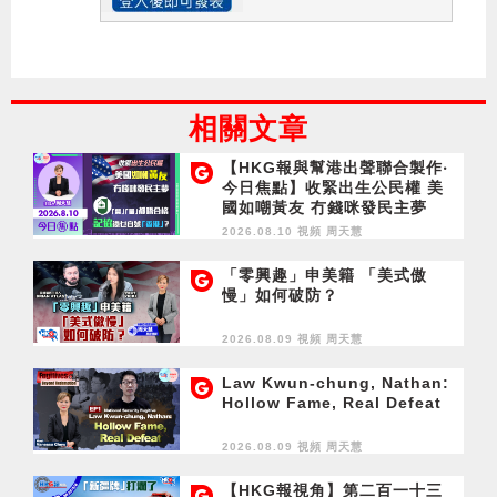
相關文章
【HKG報與幫港出聲聯合製作‧
今日焦點】收緊出生公民權 美
國如嘲黃友 冇錢咪發民主夢
「質」「量」都唔合格 記協憑
2026.08.10 視頻
周天慧
乜自號「香港」？
「零興趣」申美籍 「美式傲
慢」如何破防？
2026.08.09 視頻
周天慧
Law Kwun-chung, Nathan:
Hollow Fame, Real Defeat
2026.08.09 視頻
周天慧
【HKG報視角】第二百一十三