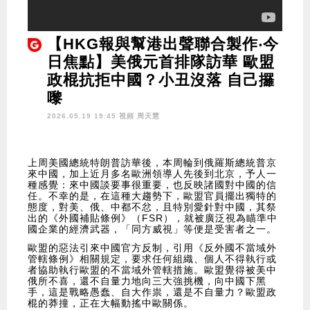
【HKG報與幫港出聲聯合製作‧今
日焦點】美俄元首排隊訪華 歐盟
政棍抗拒中國？小丑沒落 自己攞
嚟
2026.05.19 19:45 視頻
周天慧
上周美國總統特朗普訪華後，本周輪到俄羅斯總統普京
來中國，加上近月多名歐洲領導人先後到北京，予人一
種感覺：來中國談要事很重要，也反映諸國對中國的信
任。不幸的是，在這種大趨勢下，歐盟官員擺出獨特的
態度，對美、俄、中都不忿，且特別愛針對中國，其祭
出的《外國補貼條例》（FSR），就被廣泛視為瞄準中
國企業的經濟武器，「同方威視」等便是受害者之一。
歐盟的惡法引來中國官方反制，引用《反外國不當域外
管轄條例》相關規定，要求任何組織、個人不得執行或
者協助執行歐盟的不當域外管轄措施。歐盟覺得被美中
俄所不喜，還不自量力地向三大強挑機，向中國下黑
手，這是戰略愚蠢、自大作祟，還是不自量力？歐盟政
棍的莽撞，正在大幅動搖中歐關係。