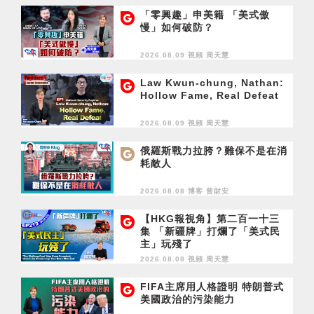
「零興趣」申美籍 「美式傲
慢」如何破防？
2026.08.09 視頻
周天慧
Law Kwun-chung, Nathan:
Hollow Fame, Real Defeat
2026.08.09 視頻
周天慧
俄羅斯戰力拉胯？難保不是在消
耗敵人
2026.08.08 博客
曾財安
【HKG報視角】第二百一十三
集 「新疆牌」打爛了「美式民
主」玩殘了
2026.08.08 視頻
周天慧
FIFA主席用人格證明 特朗普式
美國政治的污染能力